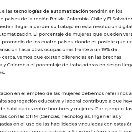
ue las
tecnologías de automatización
tendrán en los
países de la región Bolivia, Colombia, Chile y El Salvador
 llegar a perder su trabajo en esta revolución digital,
utomatización. El porcentaje de mujeres que pueden ver
l promedio de los cuatro países, donde es posible que u
ansición hacia otras ocupaciones frente a un 19% de
cerca, vemos que existen diferencias en las brechas
ia y Colombia el porcentaje de trabajadoras en riesgo lleg
es.
ización en el empleo de las mujeres debemos referirnos a
 alta segregación educativa y laboral contribuye a que ha
o de habilidades entre hombres y mujeres. Por ejemplo, la
s con las CTIM (Ciencias, Tecnologías, Ingenierías y
adas en el uso de las habilidades vinculadas con estas ár
es y mujeres en sus trabajos influye en la forma en la qu