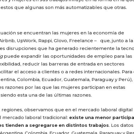
puestos que algunas son más automatizables que otras.
tuación se encuentran las mujeres en la economía de
irbnb, UpWork, Rappi, Glovo, Freelance –
que, junto a la
ores disrupciones que ha generado recientemente la tecn
ig
puede expandir las oportunidades de empleo para las
xibilidad, reducir las barreras de entrada en sectores
litar el acceso a clientes o a redes internacionales. Para 
gentina, Colombia, Ecuador, Guatemala, Paraguay y Perú), 
ales razones por las que las mujeres participan en estas
 siendo esta una de las últimas razones.
s regiones, observamos que en el mercado laboral digital
 mercado laboral tradicional:
existe una menor particip
s tienden a segregarse en distintos trabajos
. Los datos
 (Argentina, Colombia, Ecuador, Guatemala, Paraguay y Pe