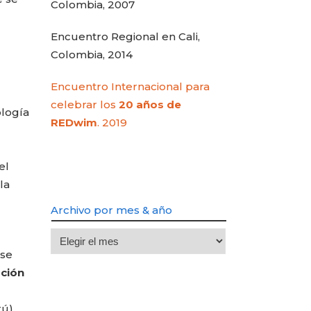
Colombia, 2007
Encuentro Regional en Cali,
Colombia, 2014
Encuentro Internacional para
celebrar los
20 años de
ología
REDwim
. 2019
el
la
Archivo por mes & año
Archivo
 se
por
ación
mes
&
rú)
año