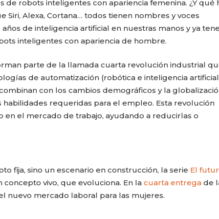
s de robots inteligentes con apariencia femenina. ¿Y qué 
que Siri, Alexa, Cortana… todos tienen nombres y voces
ños de inteligencia artificial en nuestras manos y ya te
obots inteligentes con apariencia de hombre.
l forman parte de la llamada cuarta revolución industrial q
gías de automatización (robótica e inteligencia artificial
e combinan con los cambios demográficos y la globalizaci
as habilidades requeridas para el empleo. Esta revolución
 en el mercado de trabajo, ayudando a reducirlas o
CARLA PILLA
PATRICIA JAC
to fija, sino un escenario en construcción, la serie
El futu
 concepto vivo, que evoluciona. En la
cuarta entrega
de l
l nuevo mercado laboral para las mujeres.