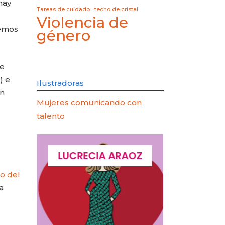
hay
Tareas de cuidado
techo de cristal
Violencia de
nemos
género
ue
) e
Ilustradoras
ón
Mujeres comunicando con
talento
QUES
LUCRECIA ARAOZ
LUCIA 
ro del
a