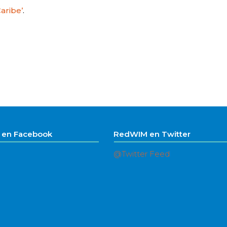
aribe’
.
en Facebook
RedWIM en Twitter
@Twitter Feed