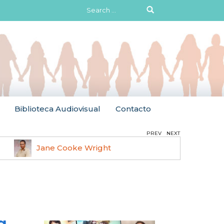
Search
for:
Biblioteca Audiovisual
Contacto
PREV
NEXT
Jane Cooke Wright
Ruth 
a