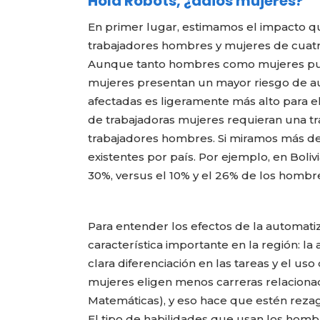
Hola Robots, ¿adiós mujeres?
En primer lugar, estimamos el impacto q
trabajadores hombres y mujeres de cuatro 
Aunque tanto hombres como mujeres pueden
mujeres presentan un mayor riesgo de a
afectadas es ligeramente más alto para e
de trabajadoras mujeres requieran una tr
trabajadores hombres. Si miramos más de 
existentes por país. Por ejemplo, en Boliv
30%, versus el 10% y el 26% de los hombr
Para entender los efectos de la automat
característica importante en la región: la
clara diferenciación en las tareas y el us
mujeres eligen menos carreras relacionada
Matemáticas), y eso hace que estén rezag
El tipo de habilidades que usan los hombr