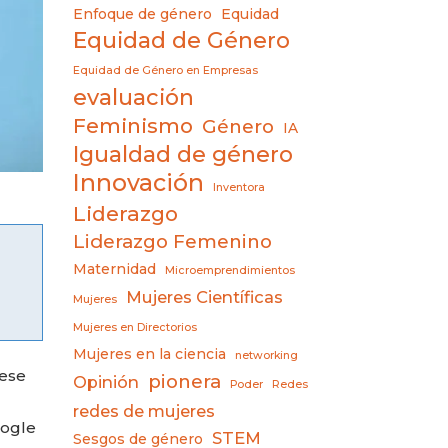
Enfoque de género
Equidad
Equidad de Género
Equidad de Género en Empresas
evaluación
Feminismo
Género
IA
Igualdad de género
Innovación
Inventora
Liderazgo
Liderazgo Femenino
Maternidad
Microemprendimientos
Mujeres Científicas
Mujeres
Mujeres en Directorios
Mujeres en la ciencia
networking
¿ese
pionera
Opinión
Poder
Redes
redes de mujeres
oogle
STEM
Sesgos de género