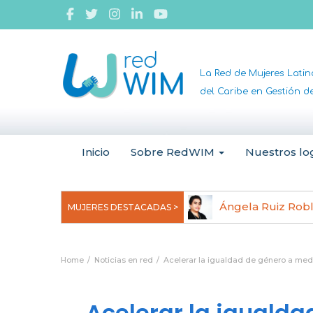
La Red de Mujeres Lati
del Caribe en Gestión 
Inicio
Sobre RedWIM
Nuestros lo
jeoma Uchegbu, pionera en
Ángela Ruiz Rob
MUJERES DESTACADAS >
anomedicina
Home
Noticias en red
Acelerar la igualdad de género a med
Acelerar la igualda