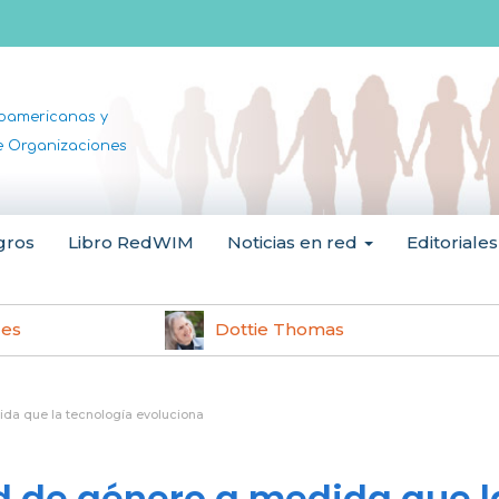
noamericanas y
de Organizaciones
gros
Libro RedWIM
Noticias en red
Editoriales
les
Dottie Thomas
ida que la tecnología evoluciona
d de género a medida que l