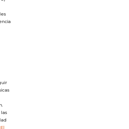
les
encia
uir
sicas
n.
 las
dad
‘El