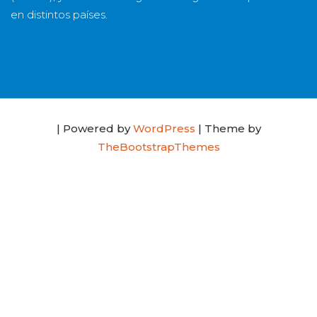
en distintos países.
| Powered by
WordPress
| Theme by
TheBootstrapThemes