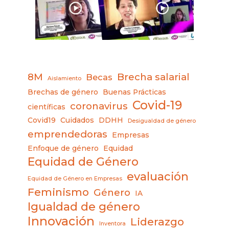
8M
Brecha salarial
Becas
Aislamiento
Brechas de género
Buenas Prácticas
Covid-19
coronavirus
científicas
Covid19
Cuidados
DDHH
Desigualdad de género
emprendedoras
Empresas
Enfoque de género
Equidad
Equidad de Género
evaluación
Equidad de Género en Empresas
Feminismo
Género
IA
Igualdad de género
Innovación
Liderazgo
Inventora