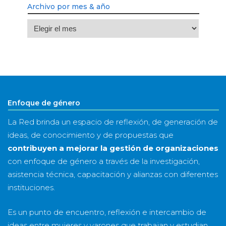
Archivo por mes & año
Archivo
por
mes
&
año
Enfoque de género
La Red brinda un espacio de reflexión, de generación de
ideas, de conocimiento y de propuestas que
contribuyen a mejorar la gestión de organizaciones
con enfoque de género a través de la investigación,
asistencia técnica, capacitación y alianzas con diferentes
instituciones.
Es un punto de encuentro, reflexión e intercambio de
ideas entre mujeres y varones que trabajan y estudian