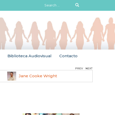
Search
for:
Biblioteca Audiovisual
Contacto
PREV
NEXT
Jane Cooke Wright
Ruth 