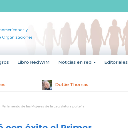
noamericanas y
de Organizaciones
gros
Libro RedWIM
Noticias en red
Editoriales
les
Dottie Thomas
r Parlamento de las Mujeres de la Legislatura porteña
con éxito el Primer