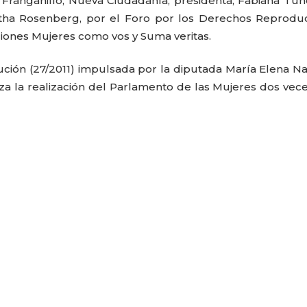
a Franganillo, Nueva Ciudadanía, presidenta; Fabiana Tuñ
rtha Rosenberg, por el Foro por los Derechos Reproduc
ones Mujeres como vos y Suma veritas.
ción (27/2011) impulsada por la diputada María Elena 
iza la realización del Parlamento de las Mujeres dos vec
CARLA PILLA
PATRICIA JAC