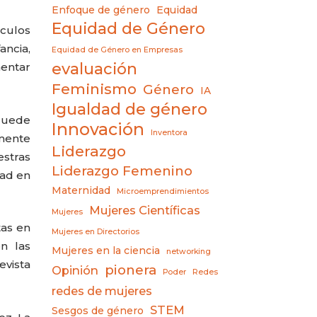
Enfoque de género
Equidad
Equidad de Género
áculos
ancia,
Equidad de Género en Empresas
evaluación
entar
Feminismo
Género
IA
Igualdad de género
quede
Innovación
Inventora
mente
Liderazgo
stras
Liderazgo Femenino
dad en
Maternidad
Microemprendimientos
Mujeres Científicas
Mujeres
tas en
Mujeres en Directorios
n las
Mujeres en la ciencia
networking
vista
pionera
Opinión
Poder
Redes
redes de mujeres
STEM
Sesgos de género