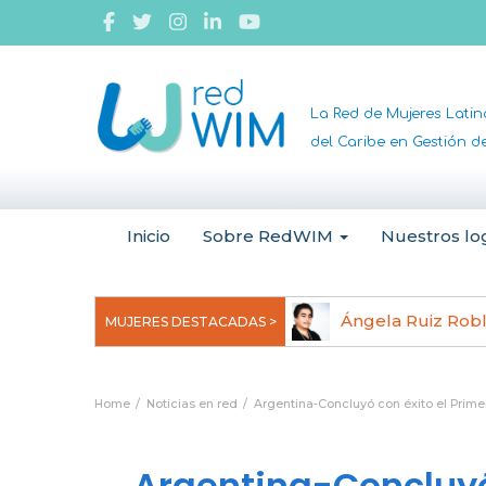
La Red de Mujeres Lati
del Caribe en Gestión 
Inicio
Sobre RedWIM
Nuestros lo
jeoma Uchegbu, pionera en
Ángela Ruiz Rob
MUJERES DESTACADAS >
anomedicina
Home
Noticias en red
Argentina-Concluyó con éxito el Prime
Argentina-Concluyó 