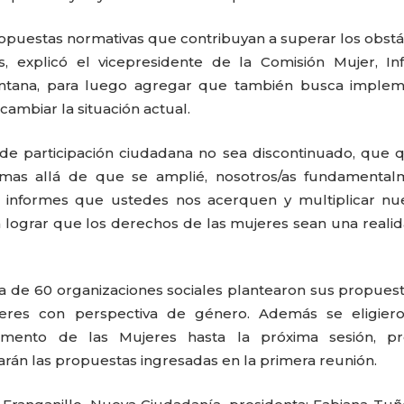
ropuestas normativas que contribuyan a superar los obst
 explicó el vicepresidente de la Comisión Mujer, Inf
intana, para luego agregar que también busca implem
ambiar la situación actual.
e participación ciudadana no sea discontinuado, que 
mas allá de que se amplié, nosotros/as fundamental
 informes que ustedes nos acerquen y multiplicar nue
 lograr que los derechos de las mujeres sean una reali
ca de 60 organizaciones sociales plantearon sus propues
eres con perspectiva de género. Además se eligiero
amento de las Mujeres hasta la próxima sesión, pre
rán las propuestas ingresadas en la primera reunión.