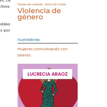
ez, La
Tareas de cuidado
techo de cristal
tivos.
Violencia de
género
Naddeo
es por
Ilustradoras
Mujeres comunicando con
talento
QUES
LUCRECIA ARAOZ
LUCIA 