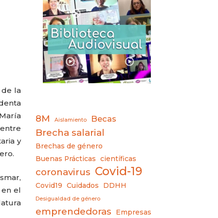
 de la
identa
 María
8M
Becas
Aislamiento
 entre
Brecha salarial
aria y
Brechas de género
ero.
Buenas Prácticas
científicas
Covid-19
coronavirus
asmar,
Covid19
Cuidados
DDHH
 en el
Desigualdad de género
latura
emprendedoras
Empresas