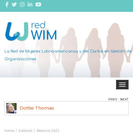
La Red de Mujeres Latinoamericanas y del Caribe en Gestión de
Organizaciones
Toggle 
PREV
NEXT
Jane Cooke Wright
Home
Editorial
Balance 2022