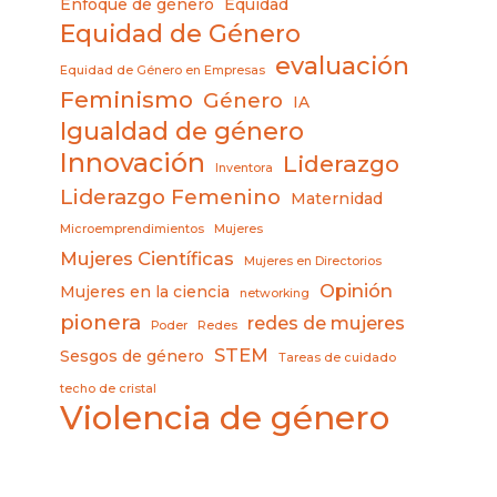
Enfoque de género
Equidad
Equidad de Género
evaluación
Equidad de Género en Empresas
Feminismo
Género
IA
Igualdad de género
Innovación
Liderazgo
Inventora
Liderazgo Femenino
Maternidad
Microemprendimientos
Mujeres
Mujeres Científicas
Mujeres en Directorios
Opinión
Mujeres en la ciencia
networking
pionera
redes de mujeres
Poder
Redes
STEM
Sesgos de género
Tareas de cuidado
techo de cristal
Violencia de género