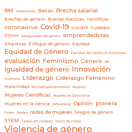
8M
Brecha salarial
Becas
Aislamiento
Brechas de género
Buenas Prácticas
científicas
Covid-19
coronavirus
Covid19
Cuidados
emprendedoras
DDHH
Desigualdad de género
Empresas
Enfoque de género
Equidad
Equidad de Género
Equidad de Género en Empresas
evaluación
Feminismo
Género
IA
Innovación
Igualdad de género
Liderazgo
Liderazgo Femenino
Inventora
Maternidad
Microemprendimientos
Mujeres
Mujeres Científicas
Mujeres en Directorios
pionera
Opinión
Mujeres en la ciencia
networking
redes de mujeres
Sesgos de género
Poder
Redes
STEM
Tareas de cuidado
techo de cristal
Violencia de género