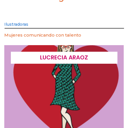
Ilustradoras
Mujeres comunicando con talento
LUCRECIA ARAOZ