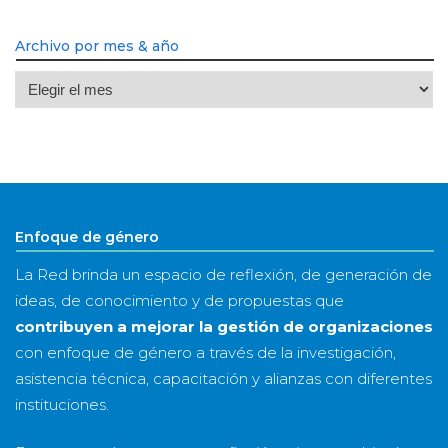
Archivo por mes & año
Archivo
por
mes
&
año
Enfoque de género
La Red brinda un espacio de reflexión, de generación de
ideas, de conocimiento y de propuestas que
contribuyen a mejorar la gestión de organizaciones
con enfoque de género a través de la investigación,
asistencia técnica, capacitación y alianzas con diferentes
instituciones.