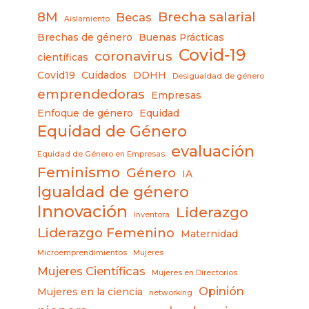
8M
Brecha salarial
Becas
Aislamiento
Brechas de género
Buenas Prácticas
Covid-19
coronavirus
científicas
Covid19
Cuidados
DDHH
Desigualdad de género
emprendedoras
Empresas
Enfoque de género
Equidad
Equidad de Género
evaluación
Equidad de Género en Empresas
Feminismo
Género
IA
Igualdad de género
Innovación
Liderazgo
Inventora
Liderazgo Femenino
Maternidad
Microemprendimientos
Mujeres
Mujeres Científicas
Mujeres en Directorios
Opinión
Mujeres en la ciencia
networking