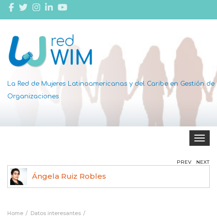
La Red de Mujeres Latinoamericanas y del Caribe en Gestión de
Organizaciones
Toggle 
PREV
NEXT
Ángela Ruiz Robles
Home
Datos interesantes