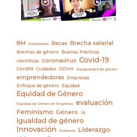
8M
Brecha salarial
Becas
Aislamiento
Brechas de género
Buenas Prácticas
Covid-19
coronavirus
científicas
Covid19
Cuidados
DDHH
Desigualdad de género
emprendedoras
Empresas
Enfoque de género
Equidad
Equidad de Género
evaluación
Equidad de Género en Empresas
Feminismo
Género
IA
Igualdad de género
Innovación
Liderazgo
Inventora