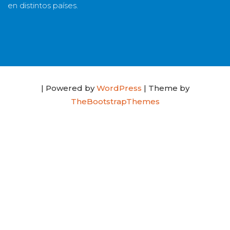
en distintos países.
| Powered by
WordPress
| Theme by
TheBootstrapThemes