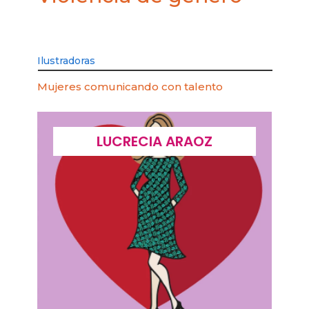
Ilustradoras
Mujeres comunicando con talento
LUCRECIA ARAOZ