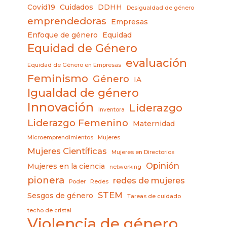
Covid19
Cuidados
DDHH
Desigualdad de género
emprendedoras
Empresas
Enfoque de género
Equidad
Equidad de Género
evaluación
Equidad de Género en Empresas
Feminismo
Género
IA
Igualdad de género
Innovación
Liderazgo
Inventora
Liderazgo Femenino
Maternidad
Microemprendimientos
Mujeres
Mujeres Científicas
Mujeres en Directorios
Opinión
Mujeres en la ciencia
networking
pionera
redes de mujeres
Poder
Redes
STEM
Sesgos de género
Tareas de cuidado
techo de cristal
Violencia de género