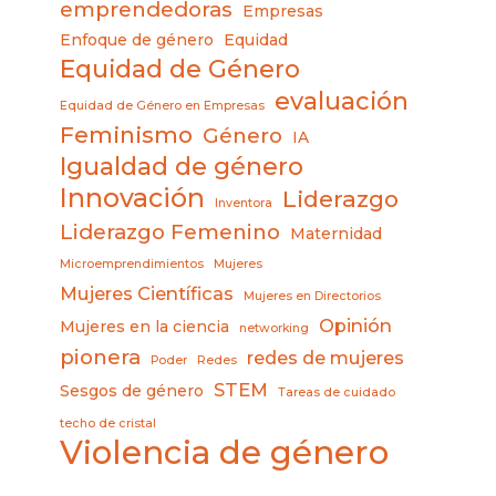
emprendedoras
Empresas
Enfoque de género
Equidad
Equidad de Género
evaluación
Equidad de Género en Empresas
Feminismo
Género
IA
Igualdad de género
Innovación
Liderazgo
Inventora
Liderazgo Femenino
Maternidad
Microemprendimientos
Mujeres
Mujeres Científicas
Mujeres en Directorios
Opinión
Mujeres en la ciencia
networking
pionera
redes de mujeres
Poder
Redes
STEM
Sesgos de género
Tareas de cuidado
techo de cristal
Violencia de género