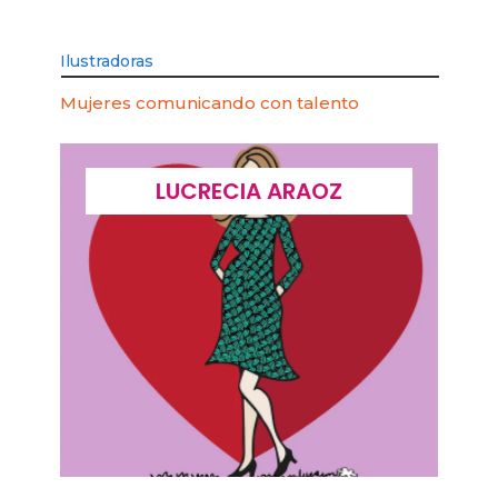
Ilustradoras
Mujeres comunicando con talento
LUCRECIA ARAOZ