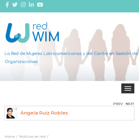
La Red de Mujeres Latinoamericanas y del Caribe en Gestión de
Organizaciones
Toggle 
PREV
NEXT
Ángela Ruiz Robles
Home
Noticias en red