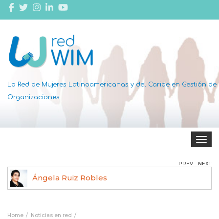
La Red de Mujeres Latinoamericanas y del Caribe en Gestión de
Organizaciones
Toggle 
PREV
NEXT
Dottie Thomas
Home
Noticias en red