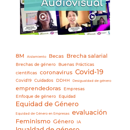
8M
Brecha salarial
Becas
Aislamiento
Brechas de género
Buenas Prácticas
Covid-19
coronavirus
científicas
Covid19
Cuidados
DDHH
Desigualdad de género
emprendedoras
Empresas
Enfoque de género
Equidad
Equidad de Género
evaluación
Equidad de Género en Empresas
Feminismo
Género
IA
Igualdad de género