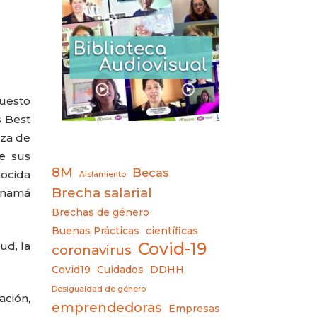
puesto
s Best
eza de
e sus
8M
Becas
ocida
Aislamiento
Brecha salarial
Panamá
Brechas de género
Buenas Prácticas
científicas
ud, la
Covid-19
coronavirus
Covid19
Cuidados
DDHH
Desigualdad de género
ación,
emprendedoras
Empresas