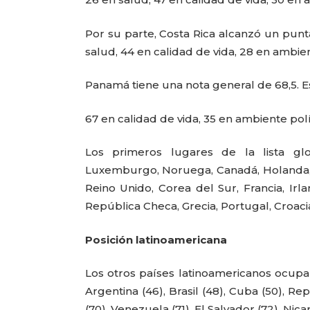
Por su parte, Costa Rica alcanzó un punt
salud, 44 en calidad de vida, 28 en ambi
Panamá tiene una nota general de 68,5. Es
67 en calidad de vida, 35 en ambiente pol
Los primeros lugares de la lista glob
Luxemburgo, Noruega, Canadá, Holanda, 
Reino Unido, Corea del Sur, Francia, Irland
República Checa, Grecia, Portugal, Croacia
Posición latinoamericana
Los otros países latinoamericanos ocupan
Argentina (46), Brasil (48), Cuba (50), R
(70), Venezuela (71), El Salvador (72), Nic