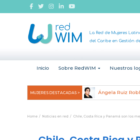
La Red de Mujeres Lati
del Caribe en Gestión 
Inicio
Sobre RedWIM
Nuestros lo
jeoma Uchegbu, pionera en
Ángela Ruiz Rob
MUJERES DESTACADAS >
anomedicina
Home
Noticias en red
Chile, Costa Rica y Panamá son los m
Chile, Costa Rica y