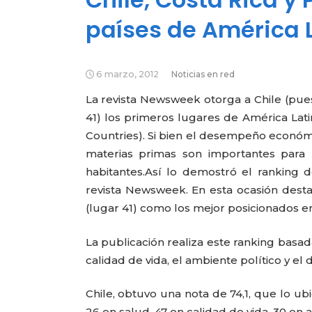
países de América 
6 marzo, 2012
Noticias en red
La revista Newsweek otorga a Chile (pue
41) los primeros lugares de América Lat
Countries). Si bien el desempeño económic
materias primas son importantes para 
habitantes.
Así lo demostró el ranking 
revista Newsweek. En esta ocasión desta
(lugar 41) como los mejor posicionados en
La publicación realiza este ranking basa
calidad de vida, el ambiente político y e
Chile, obtuvo una nota de 74,1, que lo u
26 en salud, 47 en calidad de vida, 30 en