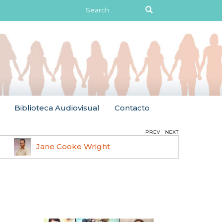
Search
for:
Biblioteca Audiovisual
Contacto
PREV
NEXT
Jane Cooke Wright
Ruth 