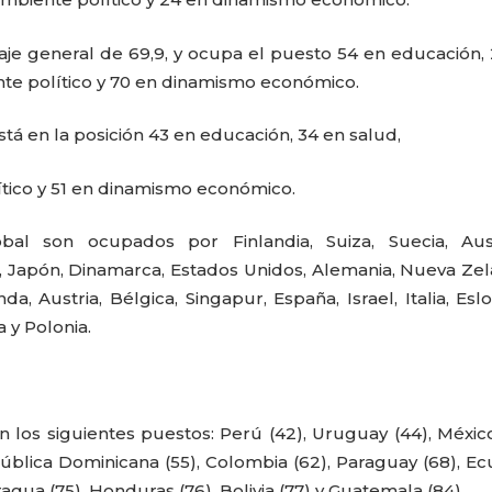
aje general de 69,9, y ocupa el puesto 54 en educación,
ente político y 70 en dinamismo económico.
tá en la posición 43 en educación, 34 en salud,
ítico y 51 en dinamismo económico.
al son ocupados por Finlandia, Suiza, Suecia, Austr
Japón, Dinamarca, Estados Unidos, Alemania, Nueva Zel
a, Austria, Bélgica, Singapur, España, Israel, Italia, Eslo
 y Polonia.
 los siguientes puestos: Perú (42), Uruguay (44), México
epública Dominicana (55), Colombia (62), Paraguay (68), E
aragua (75), Honduras (76), Bolivia (77) y Guatemala (84).