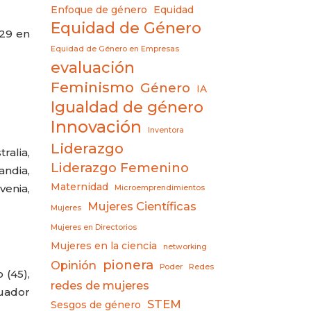
Enfoque de género
Equidad
Equidad de Género
 29 en
Equidad de Género en Empresas
evaluación
Feminismo
Género
IA
Igualdad de género
Innovación
Inventora
Liderazgo
alia,
Liderazgo Femenino
andia,
Maternidad
venia,
Microemprendimientos
Mujeres Científicas
Mujeres
Mujeres en Directorios
Mujeres en la ciencia
networking
pionera
Opinión
Poder
Redes
 (45),
redes de mujeres
cuador
STEM
Sesgos de género