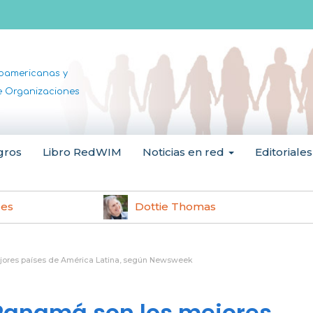
noamericanas y
de Organizaciones
gros
Libro RedWIM
Noticias en red
Editoriales
les
Dottie Thomas
ejores países de América Latina, según Newsweek
 Panamá son los mejores