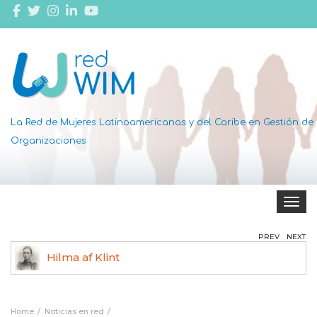
La Red de Mujeres Latinoamericanas y del Caribe en Gestión de
Organizaciones
Toggle 
PREV
NEXT
Hilma af Klint
Ag
Home
Noticias en red