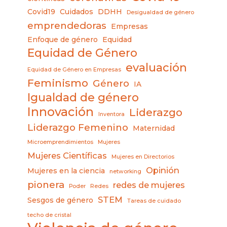
Covid19
Cuidados
DDHH
Desigualdad de género
emprendedoras
Empresas
Enfoque de género
Equidad
Equidad de Género
evaluación
Equidad de Género en Empresas
Feminismo
Género
IA
Igualdad de género
Innovación
Liderazgo
Inventora
Liderazgo Femenino
Maternidad
Microemprendimientos
Mujeres
Mujeres Científicas
Mujeres en Directorios
Opinión
Mujeres en la ciencia
networking
pionera
redes de mujeres
Poder
Redes
STEM
Sesgos de género
Tareas de cuidado
techo de cristal