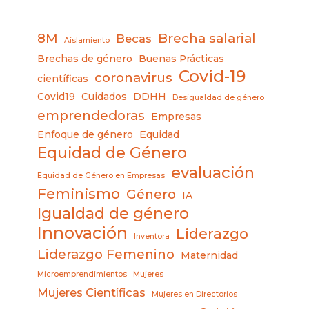
8M
Brecha salarial
Becas
Aislamiento
Brechas de género
Buenas Prácticas
Covid-19
coronavirus
científicas
Covid19
Cuidados
DDHH
Desigualdad de género
emprendedoras
Empresas
Enfoque de género
Equidad
Equidad de Género
evaluación
Equidad de Género en Empresas
Feminismo
Género
IA
Igualdad de género
Innovación
Liderazgo
Inventora
Liderazgo Femenino
Maternidad
Microemprendimientos
Mujeres
Mujeres Científicas
Mujeres en Directorios