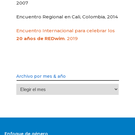
2007
Encuentro Regional en Cali, Colombia, 2014
Encuentro Internacional para celebrar los
20 años de REDwim
. 2019
Archivo por mes & año
Archivo
por
mes
&
año
Enfoque de género