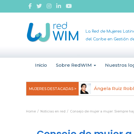
La Red de Mujeres Lati
del Caribe en Gestión 
Inicio
Sobre RedWIM
Nuestros lo
jeoma Uchegbu, pionera en
Ángela Ruiz Rob
MUJERES DESTACADAS >
anomedicina
Home
Noticias en red
Consejo de mujer a mujer: Siempre hay
Consejo de mujer a