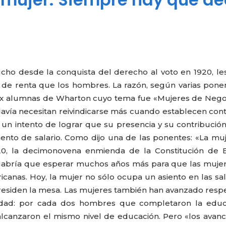
o desde la conquista del derecho al voto en 1920, les
 y de renta que los hombres. La razón, según varias pone
 ex alumnas de Wharton cuyo tema fue «Mujeres de Nego
avía necesitan reivindicarse más cuando establecen con
 un intento de lograr que su presencia y su contribució
nto de salario. Como dijo una de las ponentes: «La mu
0, la decimonovena enmienda de la Constitución de E
 Habría que esperar muchos años más para que las muje
canas. Hoy, la mujer no sólo ocupa un asiento en las sa
residen la mesa. Las mujeres también han avanzado resp
ridad: por cada dos hombres que completaron la educ
alcanzaron el mismo nivel de educación. Pero «los avan