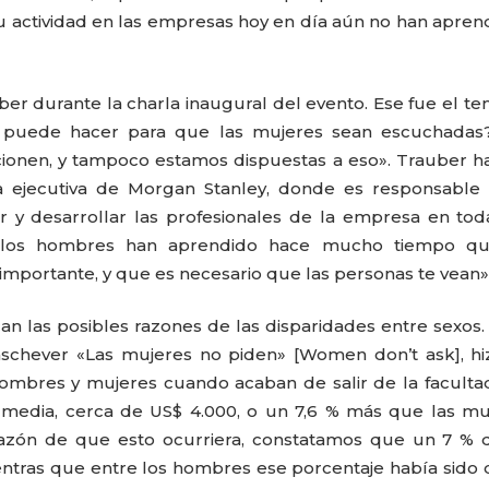
u actividad en las empresas hoy en día aún no han apren
uber durante la charla inaugural del evento. Ese fue el t
e puede hacer para que las mujeres sean escuchadas
onen, y tampoco estamos dispuestas a eso». Trauber h
ra ejecutiva de Morgan Stanley, donde es responsable
er y desarrollar las profesionales de la empresa en tod
 los hombres han aprendido hace mucho tiempo qu
importante, y que es necesario que las personas te vean»
an las posibles razones de las disparidades entre sexos.
CARLA PILLA
PATRICIA JAC
aschever «Las mujeres no piden» [Women don’t ask], h
hombres y mujeres cuando acaban de salir de la facultad
media, cerca de US$ 4.000, o un 7,6 % más que las mu
azón de que esto ocurriera, constatamos que un 7 % d
entras que entre los hombres ese porcentaje había sido 