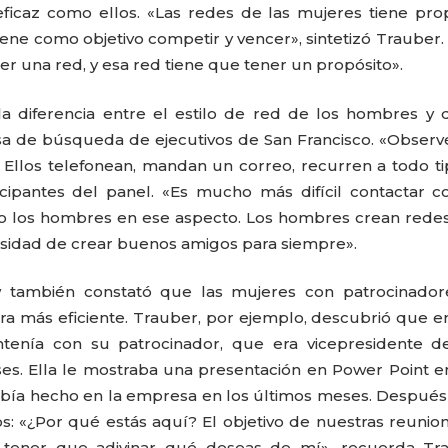
icaz como ellos. «Las redes de las mujeres tiene pro
iene como objetivo competir y vencer», sintetizó Trauber.
er una red, y esa red tiene que tener un propósito».
a diferencia entre el estilo de red de los hombres y 
sa de búsqueda de ejecutivos de San Francisco. «Obser
Ellos telefonean, mandan un correo, recurren a todo t
icipantes del panel. «Es mucho más difícil contactar c
mo los hombres en ese aspecto. Los hombres crean rede
esidad de crear buenos amigos para siempre».
w también constató que las mujeres con patrocinador
 más eficiente. Trauber, por ejemplo, descubrió que e
tenía con su patrocinador, que era vicepresidente d
es. Ella le mostraba una presentación en Power Point 
había hecho en la empresa en los últimos meses. Después
os: «¿Por qué estás aquí? El objetivo de nuestras reunio
tener que adivinar qué deseas de mí», recuerda Tra