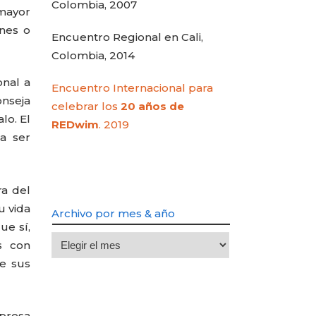
Colombia, 2007
 mayor
ones o
Encuentro Regional en Cali,
Colombia, 2014
onal a
Encuentro Internacional para
onseja
celebrar los
20 años de
lo. El
REDwim
. 2019
a ser
ra del
u vida
Archivo por mes & año
ue sí,
Archivo
s con
por
de sus
mes
&
año
mpresa