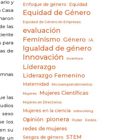
ario y
Enfoque de género
Equidad
a Casa
Equidad de Género
anaron
Equidad de Género en Empresas
de las
evaluación
ciente
Feminismo
Género
IA
s para
Igualdad de género
sas de
Innovación
Inventora
Liderazgo
lumnas
Liderazgo Femenino
Maternidad
Microemprendimientos
Mujeres Científicas
Mujeres
ue las
Mujeres en Directorios
udios
Mujeres en la ciencia
networking
l sexo
pionera
Opinión
Poder
Redes
ue los
redes de mujeres
 en su
STEM
Sesgos de género
 de un