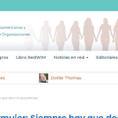
noamericanas y
de Organizaciones
gros
Libro RedWIM
Noticias en red
Editoriales
les
Dottie Thomas
 que decir lo que piensas
 mujer: Siempre hay que de