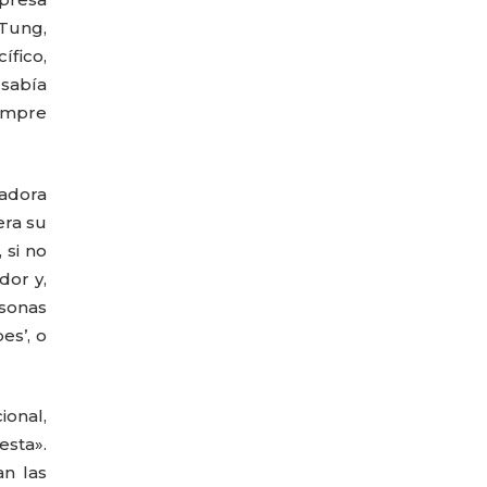
 Tung,
ífico,
sabía
empre
tadora
era su
 si no
dor y,
rsonas
es’, o
onal,
esta».
n las