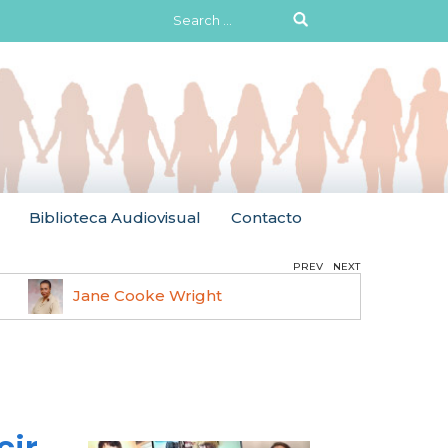
Search
for:
Biblioteca Audiovisual
Contacto
PREV
NEXT
Jane Cooke Wright
Ruth 
cir