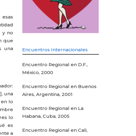
, esas
ntidad
s y no
en que
s una
Encuentros Internacionales
Encuentro Regional en D.F.,
México, 2000
nador:
Encuentro Regional en Buenos
], una
Aires, Argentina, 2001
 en lo
Encuentro Regional en La
hombre
Habana, Cuba, 2005
res lo
ué es
Encuentro Regional en Cali,
ente a