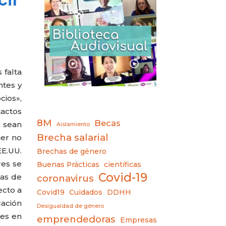
 falta
ntes y
cios»,
tactos
8M
Becas
n sean
Aislamiento
Brecha salarial
jer no
E.UU.
Brechas de género
res se
Buenas Prácticas
científicas
Covid-19
las de
coronavirus
ecto a
Covid19
Cuidados
DDHH
ación
Desigualdad de género
ces en
emprendedoras
Empresas