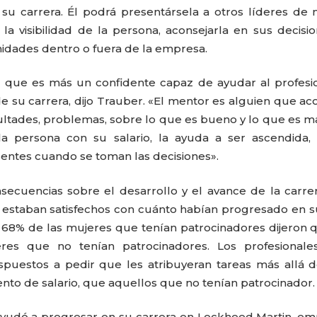
su carrera. Él podrá presentársela a otros líderes de
 visibilidad de la persona, aconsejarla en sus decisi
nidades dentro o fuera de la empresa.
, que es más un confidente capaz de ayudar al profesi
 de su carrera, dijo Trauber. «El mentor es alguien que ac
cultades, problemas, sobre lo que es bueno y lo que es ma
a persona con su salario, la ayuda a ser ascendida, 
sentes cuando se toman las decisiones».
nsecuencias sobre el desarrollo y el avance de la carre
i estaban satisfechos con cuánto habían progresado en s
 68% de las mujeres que tenían patrocinadores dijeron q
s que no tenían patrocinadores. Los profesionale
puestos a pedir que les atribuyeran tareas más allá 
to de salario, que aquellos que no tenían patrocinador.
ayudó a progresar en su carrera en Lockheed Martin, e