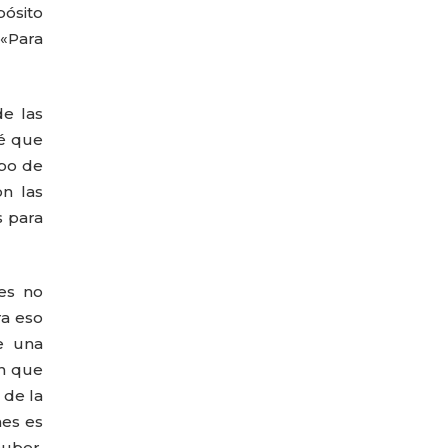
pósito
 «Para
de las
vé que
ipo de
on las
s para
es no
ra eso
e una
en que
 de la
nes es
uber.