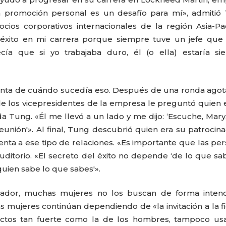
la promoción personal es un desafío para mí», admitió
cios corporativos internacionales de la región Asia-Pac
éxito en mi carrera porque siempre tuve un jefe que 
ía que si yo trabajaba duro, él (o ella) estaría si
uenta de cuándo sucedía eso. Después de una ronda ago
de los vicepresidentes de la empresa le preguntó quien 
rda Tung. «Él me llevó a un lado y me dijo: ‘Escuche, Mary,
reunión'». Al final, Tung descubrió quien era su patrocina
nta a ese tipo de relaciones. «Es importante que las pe
auditorio. «El secreto del éxito no depende ‘de lo que sab
quien sabe lo que sabes'».
nador, muchas mujeres no los buscan de forma intenci
as mujeres continúan dependiendo de «la invitación a la fi
ctos tan fuerte como la de los hombres, tampoco usa