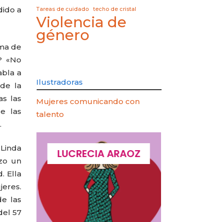
dido a
Tareas de cuidado
techo de cristal
Violencia de
género
ema de
? «No
abla a
Ilustradoras
 de la
as las
Mujeres comunicando con
e las
talento
.
 Linda
QUES
LUCRECIA ARAOZ
LUCIA 
izo un
. Ella
jeres.
e las
del 57