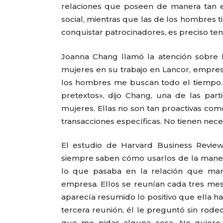
relaciones que poseen de manera tan ef
social, mientras que las de los hombres t
conquistar patrocinadores, es preciso ten
Joanna Chang llamó la atención sobre l
mujeres en su trabajo en Lancor, empre
los hombres me buscan todo el tiempo. 
pretextos», dijo Chang, una de las part
mujeres. Ellas no son tan proactivas co
transacciones específicas. No tienen nec
El estudio de Harvard Business Revie
siempre saben cómo usarlos de la manera
lo que pasaba en la relación que man
empresa. Ellos se reunían cada tres mes
aparecía resumido lo positivo que ella 
tercera reunión, él le preguntó sin rode
que me pidas alguna cosa. No quiero 