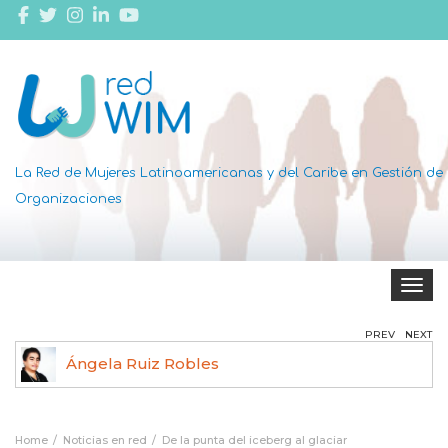
La Red de Mujeres Latinoamericanas y del Caribe en Gestión de
Organizaciones
Toggle 
PREV
NEXT
Ángela Ruiz Robles
Home
Noticias en red
De la punta del iceberg al glaciar