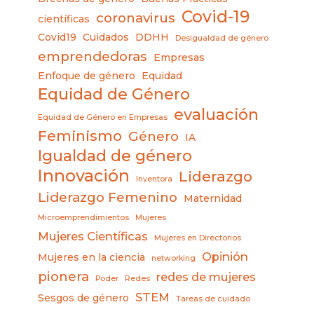
Covid-19
coronavirus
científicas
Covid19
Cuidados
DDHH
Desigualdad de género
emprendedoras
Empresas
Enfoque de género
Equidad
Equidad de Género
evaluación
Equidad de Género en Empresas
Feminismo
Género
IA
Igualdad de género
Innovación
Liderazgo
Inventora
Liderazgo Femenino
Maternidad
Microemprendimientos
Mujeres
Mujeres Científicas
Mujeres en Directorios
Opinión
Mujeres en la ciencia
networking
pionera
redes de mujeres
Poder
Redes
STEM
Sesgos de género
Tareas de cuidado