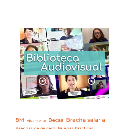
8M
Brecha salarial
Becas
Aislamiento
Brechas de género
Buenas Prácticas