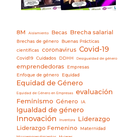
8M
Brecha salarial
Becas
Aislamiento
Brechas de género
Buenas Prácticas
Covid-19
coronavirus
científicas
Covid19
Cuidados
DDHH
Desigualdad de género
emprendedoras
Empresas
Enfoque de género
Equidad
Equidad de Género
evaluación
Equidad de Género en Empresas
Feminismo
Género
IA
Igualdad de género
Innovación
Liderazgo
Inventora
Liderazgo Femenino
Maternidad
Microemprendimientos
Mujeres