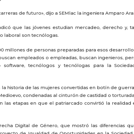
rreras de futuro», dijo a SEMlac la ingeniera Amparo Ara
ndicó que las jóvenes estudian mercadeo, derecho y, ta
o laboral son tecnólogas.
0 millones de personas preparadas para esos desarrollos
 buscan empleados o empleadas, buscan ingenieros, pe
 software, tecnólogos y tecnólogas para la Socieda
 la historia de las mujeres convertidas en botín de guerra
 Medioevo, condenadas al cinturón de castidad o torturad
 las etapas en que el patriarcado convirtió la realidad
recha Digital de Género, que mostró las diferencias q
Proyecto de Igualdad de Oportunidades en la Sociedad