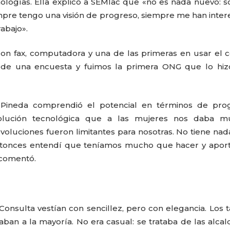
logías. Ella explicó a SEMlac que «no es nada nuevo: s
empre tengo una visión de progreso, siempre me han inte
rabajo».
n fax, computadora y una de las primeras en usar el 
o de una encuesta y fuimos la primera ONG que lo hiz
a, Pineda comprendió el potencial en términos de pro
lución tecnológica que a las mujeres nos daba m
evoluciones fueron limitantes para nosotras. No tiene na
. Entonces entendí que teníamos mucho que hacer y apor
 comentó.
Consulta vestían con sencillez, pero con elegancia. Los 
ban a la mayoría. No era casual: se trataba de las alcal