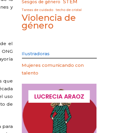
STEM
Sesgos de género
ones y
Tareas de cuidado
techo de cristal
Violencia de
género
sde el
sa ONG
Ilustradoras
ayoría
Mujeres comunicando con
talento
ís que
década
QUES
LUCRECIA ARAOZ
LUCIA 
el uso
nto de
a para