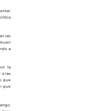
mentar
lítica
an las
y buen
ando a
or la
 a las
lo que
en que
rango.