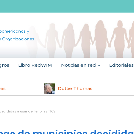
noamericanas y
de Organizaciones
gros
Libro RedWIM
Noticias en red
Editoriales
les
Dottie Thomas
ecididas a usar de lleno las TICs
sas de municipios decidida