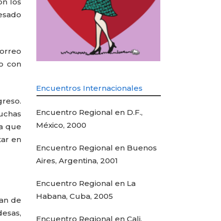
on los
resado
correo
o con
Encuentros Internacionales
greso.
Encuentro Regional en D.F.,
uchas
México, 2000
da que
tar en
Encuentro Regional en Buenos
Aires, Argentina, 2001
Encuentro Regional en La
Habana, Cuba, 2005
tan de
desas,
Encuentro Regional en Cali,