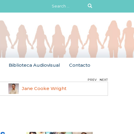
Search
for:
Biblioteca Audiovisual
Contacto
PREV
NEXT
Jane Cooke Wright
Ruth 
s