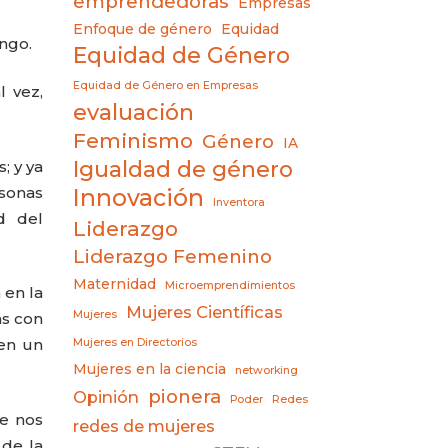
emprendedoras
Empresas
Enfoque de género
Equidad
ngo.
Equidad de Género
Equidad de Género en Empresas
l vez,
evaluación
Feminismo
Género
IA
Igualdad de género
; y ya
rsonas
Innovación
Inventora
d del
Liderazgo
Liderazgo Femenino
Maternidad
Microemprendimientos
 en la
Mujeres Científicas
Mujeres
as con
 en un
Mujeres en Directorios
Mujeres en la ciencia
networking
pionera
Opinión
Poder
Redes
ue nos
redes de mujeres
 de la