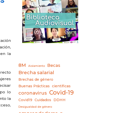
zación
ación,
 en la
8M
Becas
Aislamiento
Brecha salarial
irecto
ujeres
Brechas de género
ecisar
Buenas Prácticas
científicas
Covid-19
po lo
coronavirus
nto la
Covid19
Cuidados
DDHH
cceso,
Desigualdad de género