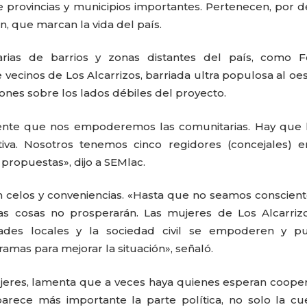
de provincias y municipios importantes. Pertenecen, por 
ón, que marcan la vida del país.
arias de barrios y zonas distantes del país, como Fe
ecinos de Los Alcarrizos, barriada ultra populosa al oe
ones sobre los lados débiles del proyecto.
ciente que nos empoderemos las comunitarias. Hay que
tiva. Nosotros tenemos cinco regidores (concejales) 
 propuestas», dijo a SEMlac.
celos y conveniencias. «Hasta que no seamos conscien
s cosas no prosperarán. Las mujeres de Los Alcarrizo
dades locales y la sociedad civil se empoderen y p
amas para mejorar la situación», señaló.
eres, lamenta que a veces haya quienes esperan coope
arece más importante la parte política, no solo la cu