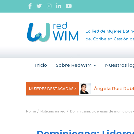
La Red de Mujeres Lati
del Caribe en Gestión 
Inicio
Sobre RedWIM
Nuestros lo
jeoma Uchegbu, pionera en
Ángela Ruiz Rob
MUJERES DESTACADAS >
anomedicina
Home
Noticias en red
Dominicana: Lideresas de municipios d
Dominicana: Lidere