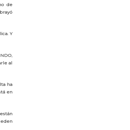
año
no de
ubrayó
ica. Y
MUNDO,
rle al
lta ha
stá en
 están
pueden