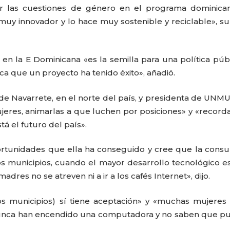
cir las cuestiones de género en el programa dominica
muy innovador y lo hace muy sostenible y reciclable», s
en la E Dominicana «es la semilla para una política públ
a que un proyecto ha tenido éxito», añadió.
e Navarrete, en el norte del país, y presidenta de UN
jeres, animarlas a que luchen por posiciones» y «recorda
á el futuro del país».
rtunidades que ella ha conseguido y cree que la consu
los municipios, cuando el mayor desarrollo tecnológico e
madres no se atreven ni a ir a los cafés Internet», dijo.
os municipios) sí tiene aceptación» y «muchas mujeres
 nunca han encendido una computadora y no saben que 