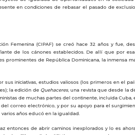
esente en condiciones de rebasar el pasado de exclusi
cción Femenina (CIPAF) se creó hace 32 años y fue, de
safiante de los cánones establecidos. De allí que por e
res prominentes de República Dominicana, la inmensa m
sus iniciativas, estudios valiosos (los primeros en el pa
res); la edición de
Quehaceres
, una revista que desde la 
CARLA PILLA
PATRICIA JAC
ministas de muchas partes del continente, incluida Cuba, 
 del correo electrónico, y por su apoyo para el surgimie
 varios años educó en la igualdad.
paz entonces de abrir caminos inexplorados y lo es ahor