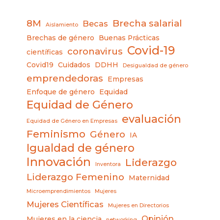
8M
Brecha salarial
Becas
Aislamiento
Brechas de género
Buenas Prácticas
Covid-19
coronavirus
científicas
Covid19
Cuidados
DDHH
Desigualdad de género
emprendedoras
Empresas
Enfoque de género
Equidad
Equidad de Género
evaluación
Equidad de Género en Empresas
Feminismo
Género
IA
Igualdad de género
Innovación
Liderazgo
Inventora
Liderazgo Femenino
Maternidad
Microemprendimientos
Mujeres
Mujeres Científicas
Mujeres en Directorios
Opinión
Mujeres en la ciencia
networking