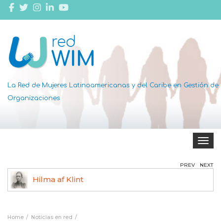
La Red de Mujeres Latinoamericanas y del Caribe en Gestión de
Organizaciones
Toggle 
PREV
NEXT
Hilma af Klint
Ag
Home
Noticias en red