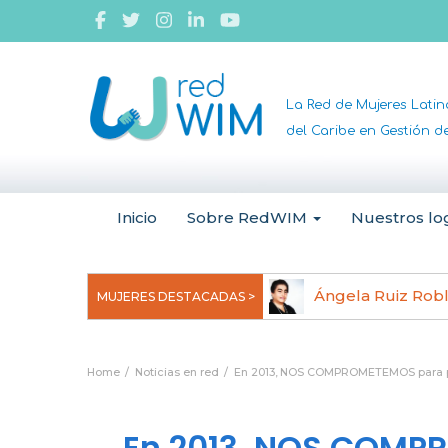
La Red de Mujeres Lati
del Caribe en Gestión 
Inicio
Sobre RedWIM
Nuestros lo
jeoma Uchegbu, pionera en
Ángela Ruiz Rob
MUJERES DESTACADAS >
anomedicina
Home
Noticias en red
En 2013, NOS COMPROMETEMOS para pone
En 2013, NOS COMPR