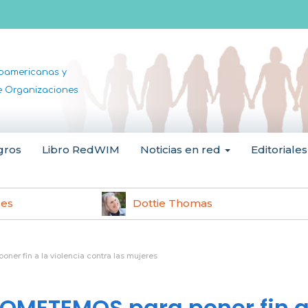
noamericanas y
de Organizaciones
gros
Libro RedWIM
Noticias en red
Editoriales
les
Dottie Thomas
r fin a la violencia contra las mujeres
OMETEMOS para poner fin a