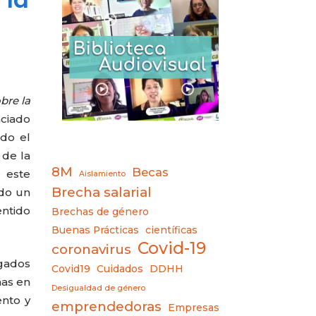
bre la
ciado
odo el
 de la
8M
Becas
 este
Aislamiento
Brecha salarial
ndo un
entido
Brechas de género
Buenas Prácticas
científicas
Covid-19
coronavirus
gados
Covid19
Cuidados
DDHH
has en
Desigualdad de género
ento y
emprendedoras
Empresas