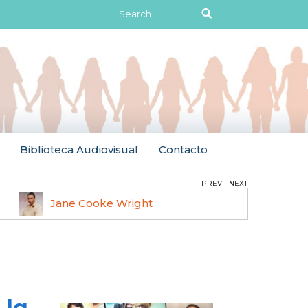
Search
for:
Biblioteca Audiovisual
Contacto
PREV
NEXT
Jane Cooke Wright
Ruth 
 la