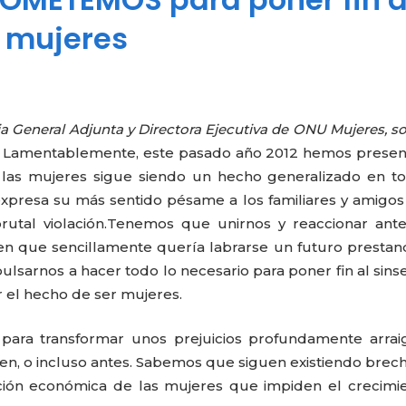
s mujeres
ia General Adjunta y Directora Ejecutiva de ONU Mujeres, so
.
Lamentablemente, este pasado año 2012 hemos presen
a las mujeres sigue siendo un hecho generalizado en t
presa su más sentido pésame a los familiares y amigos
utal violación.
Tenemos que unirnos y reaccionar ante
en que sencillamente quería labrarse un futuro presta
lsarnos a hacer todo lo necesario para poner fin al sins
r el hecho de ser mujeres.
ara transformar unos prejuicios profundamente arrai
en, o incluso antes. Sabemos que siguen existiendo brec
ación económica de las mujeres que impiden el crecimi