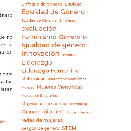
Enfoque de género
Equidad
Equidad de Género
género
Equidad de Género en Empresas
evaluación
Feminismo
Género
que no
IA
Igualdad de género
an la
guros.
Innovación
Inventora
.
Liderazgo
Liderazgo Femenino
n para
Maternidad
Microemprendimientos
os los
Mujeres Científicas
Mujeres
uieren
Mujeres en Directorios
Mujeres en la ciencia
networking
pionera
Opinión
Poder
Redes
redes de mujeres
nte
STEM
Sesgos de género