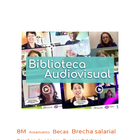
8M
Brecha salarial
Becas
Aislamiento