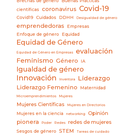
Brechas de género
Buenas Prácticas
Covid-19
coronavirus
científicas
Covid19
Cuidados
DDHH
Desigualdad de género
emprendedoras
Empresas
Enfoque de género
Equidad
Equidad de Género
evaluación
Equidad de Género en Empresas
Feminismo
Género
IA
Igualdad de género
Innovación
Liderazgo
Inventora
Liderazgo Femenino
Maternidad
Microemprendimientos
Mujeres
Mujeres Científicas
Mujeres en Directorios
Opinión
Mujeres en la ciencia
networking
pionera
redes de mujeres
Poder
Redes
STEM
Sesgos de género
Tareas de cuidado