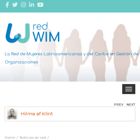
La Red de Mujeres Latinoamericanas y del Caribe en Gestión de
Organizaciones
Toggle 
PREV
NEXT
Hilma af Klint
Ag
Home
Noticias en red