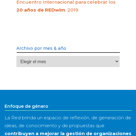
Encuentro Internacional para celebrar los
20 años de REDwim
. 2019
Archivo por mes & año
Archivo
por
mes
&
año
Enfoque de género
La Red brinda un espacio de reflexión, de generación de
ideas, de conocimiento y de propuestas que
contribuyen a mejorar la gestión de organizaciones