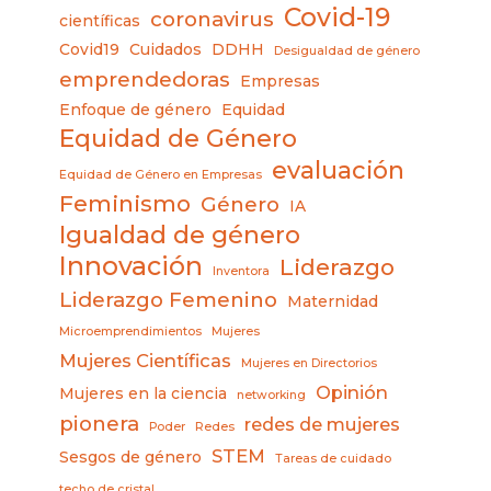
Covid-19
coronavirus
científicas
Covid19
Cuidados
DDHH
Desigualdad de género
emprendedoras
Empresas
Enfoque de género
Equidad
Equidad de Género
evaluación
Equidad de Género en Empresas
Feminismo
Género
IA
Igualdad de género
Innovación
Liderazgo
Inventora
Liderazgo Femenino
Maternidad
Microemprendimientos
Mujeres
Mujeres Científicas
Mujeres en Directorios
Opinión
Mujeres en la ciencia
networking
pionera
redes de mujeres
Poder
Redes
STEM
Sesgos de género
Tareas de cuidado
techo de cristal