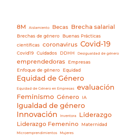
8M
Brecha salarial
Becas
Aislamiento
Brechas de género
Buenas Prácticas
Covid-19
coronavirus
científicas
Covid19
Cuidados
DDHH
Desigualdad de género
emprendedoras
Empresas
Enfoque de género
Equidad
Equidad de Género
evaluación
Equidad de Género en Empresas
Feminismo
Género
IA
Igualdad de género
Innovación
Liderazgo
Inventora
Liderazgo Femenino
Maternidad
Microemprendimientos
Mujeres