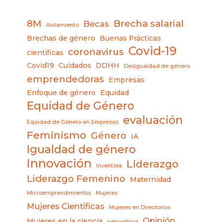
8M
Brecha salarial
Becas
Aislamiento
Brechas de género
Buenas Prácticas
Covid-19
coronavirus
científicas
Covid19
Cuidados
DDHH
Desigualdad de género
emprendedoras
Empresas
Enfoque de género
Equidad
Equidad de Género
evaluación
Equidad de Género en Empresas
Feminismo
Género
IA
Igualdad de género
Innovación
Liderazgo
Inventora
Liderazgo Femenino
Maternidad
Microemprendimientos
Mujeres
Mujeres Científicas
Mujeres en Directorios
Opinión
Mujeres en la ciencia
networking