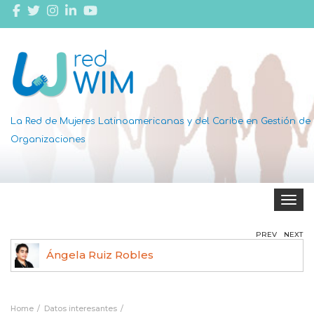
La Red de Mujeres Latinoamericanas y del Caribe en Gestión de
Organizaciones
Toggle 
PREV
NEXT
Ángela Ruiz Robles
Home
Datos interesantes