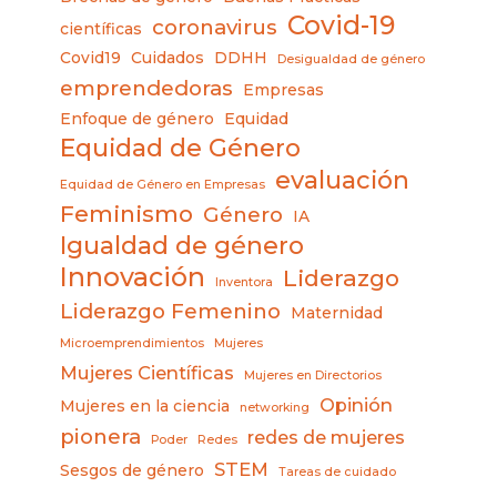
Covid-19
coronavirus
científicas
Covid19
Cuidados
DDHH
Desigualdad de género
emprendedoras
Empresas
Enfoque de género
Equidad
Equidad de Género
evaluación
Equidad de Género en Empresas
Feminismo
Género
IA
Igualdad de género
Innovación
Liderazgo
Inventora
Liderazgo Femenino
Maternidad
Microemprendimientos
Mujeres
Mujeres Científicas
Mujeres en Directorios
Opinión
Mujeres en la ciencia
networking
pionera
redes de mujeres
Poder
Redes
STEM
Sesgos de género
Tareas de cuidado