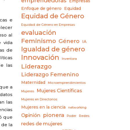
emprendedoras
Empresas
Enfoque de género
Equidad
Equidad de Género
icas e
Equidad de Género en Empresas
lecer
evaluación
eso al
Feminismo
Género
IA
e vida
Igualdad de género
cas de
Innovación
íticas
Inventora
e las
Liderazgo
Liderazgo Femenino
Maternidad
Microemprendimientos
 que a
Mujeres Científicas
Mujeres
datos
Mujeres en Directorios
an las
Mujeres en la ciencia
networking
encias
pionera
Opinión
Poder
Redes
ló que
redes de mujeres
 de la