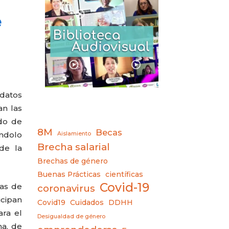
e
datos
an las
do de
8M
Becas
éndolo
Aislamiento
Brecha salarial
de la
Brechas de género
Buenas Prácticas
científicas
Covid-19
cas de
coronavirus
cipan
Covid19
Cuidados
DDHH
ara el
Desigualdad de género
ma, de