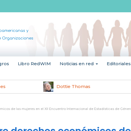
noamericanas y
de Organizaciones
gros
Libro RedWIM
Noticias en red
Editoriales
les
Dottie Thomas
icos de las mujeres en el XII Encuentro Internacional de Estadísticas de Género
obre derechos económicos de