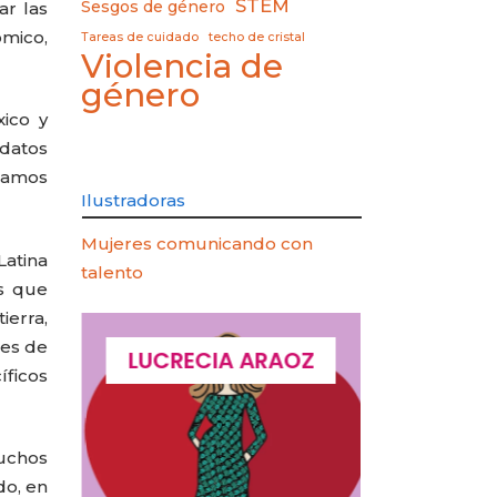
STEM
ar las
Sesgos de género
ómico,
Tareas de cuidado
techo de cristal
Violencia de
género
xico y
 datos
itamos
Ilustradoras
Mujeres comunicando con
atina
talento
s que
ierra,
nes de
QUES
LUCRECIA ARAOZ
LUCIA 
íficos
muchos
do, en