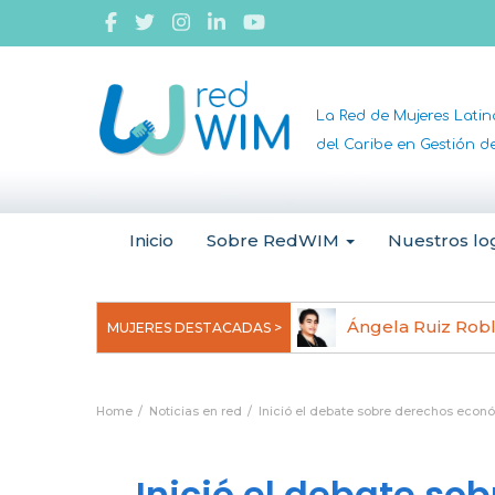
La Red de Mujeres Lati
del Caribe en Gestión 
Inicio
Sobre RedWIM
Nuestros lo
jeoma Uchegbu, pionera en
Ángela Ruiz Rob
MUJERES DESTACADAS >
anomedicina
Home
Noticias en red
Inició el debate sobre derechos económ
Inició el debate s