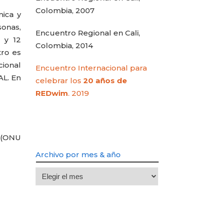
Colombia, 2007
mica y
sonas,
Encuentro Regional en Cali,
 y 12
Colombia, 2014
tro es
cional
Encuentro Internacional para
AL. En
celebrar los
20 años de
REDwim
. 2019
s (ONU
Archivo por mes & año
Archivo
por
mes
&