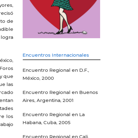
yores,
recisó
ito de
ndible
 logra
Encuentros Internacionales
xico,
Foros
Encuentro Regional en D.F.,
 y que
México, 2000
ue las
ercado
Encuentro Regional en Buenos
ientan
Aires, Argentina, 2001
ltades
Encuentro Regional en La
re los
Habana, Cuba, 2005
abajo
Encuentro Regional en Cali,