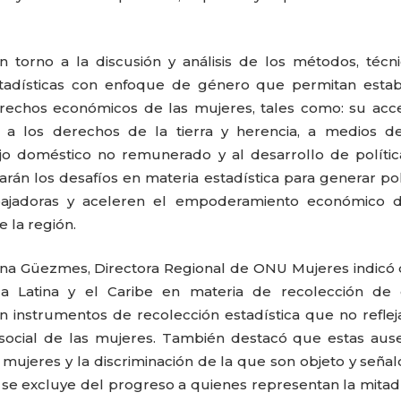
en torno a la discusión y análisis de los métodos, técn
tadísticas con enfoque de género que permitan estab
erechos económicos de las mujeres, tales como: su acc
l, a los derechos de la tierra y herencia, a medios d
ajo doméstico no remunerado y al desarrollo de políti
rán los desafíos en materia estadística para generar pol
bajadoras y aceleren el empoderamiento económico d
 la región.
Ana Güezmes, Directora Regional de ONU Mujeres indicó
 Latina y el Caribe en materia de recolección de 
 instrumentos de recolección estadística que no reflej
social de las mujeres. También destacó que estas aus
as mujeres y la discriminación de la que son objeto y seña
i se excluye del progreso a quienes representan la mitad