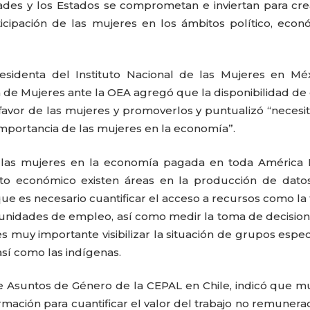
ades y los Estados se comprometan e inviertan para cre
ticipación de las mujeres en los ámbitos político, econ
residenta del Instituto Nacional de las Mujeres en Mé
 de Mujeres ante la OEA agregó que la disponibilidad de
a favor de las mujeres y promoverlos y puntualizó “neces
mportancia de las mujeres en la economía”.
 las mujeres en la economía pagada en toda América L
to económico existen áreas en la producción de dato
e es necesario cuantificar el acceso a recursos como la t
tunidades de empleo, así como medir la toma de decisio
CARLA PILLA
PATRICIA JAC
 es muy importante visibilizar la situación de grupos espec
así como las indígenas.
 de Asuntos de Género de la CEPAL en Chile, indicó que 
mación para cuantificar el valor del trabajo no remunera