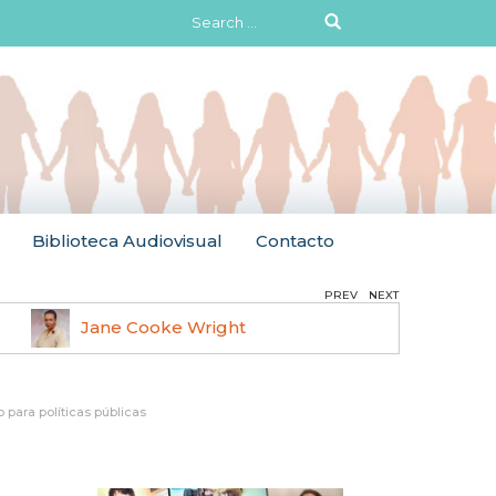
Search
for:
Biblioteca Audiovisual
Contacto
PREV
NEXT
Jane Cooke Wright
Ruth 
 para políticas públicas