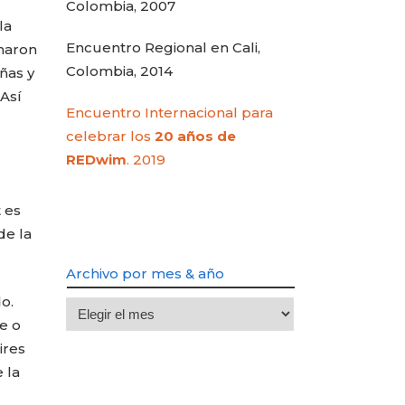
Colombia, 2007
la
Encuentro Regional en Cali,
inaron
Colombia, 2014
ñas y
Así
Encuentro Internacional para
celebrar los
20 años de
REDwim
. 2019
 es
de la
Archivo por mes & año
do.
Archivo
e o
por
ires
mes
 la
&
año