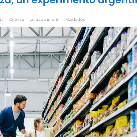
da
Crianza
cuidado infantil
Cuidados