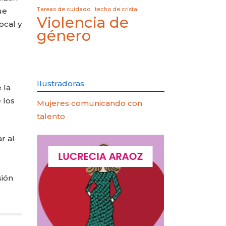
ue
Tareas de cuidado
techo de cristal
Violencia de
ocal y
género
Ilustradoras
 la
 los
Mujeres comunicando con
talento
r al
QUES
LUCRECIA ARAOZ
LUCIA 
sión