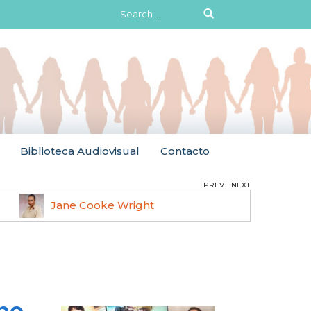
Search
for:
Biblioteca Audiovisual
Contacto
PREV
NEXT
Jane Cooke Wright
Ruth 
no