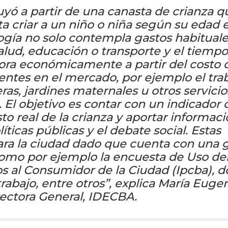
uyó a partir de una canasta de crianza q
ta criar a un niño o niña según su edad 
ogía no solo contempla gastos habitual
alud, educación o transporte y el tiemp
lora económicamente a partir del costo 
entes en el mercado, por ejemplo el tra
eras, jardines maternales u otros servicio
. El objetivo es contar con un indicador
o real de la crianza y aportar informac
líticas públicas y el debate social. Estas
ara la ciudad dado que cuenta con una 
como por ejemplo la encuesta de Uso de
os al Consumidor de la Ciudad (Ipcba), d
abajo, entre otros”, explica María Euge
rectora General, IDECBA.