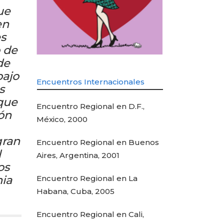
ue
en
es
o de
de
bajo
Encuentros Internacionales
s
 que
Encuentro Regional en D.F.,
ión
México, 2000
gran
Encuentro Regional en Buenos
l
Aires, Argentina, 2001
os
nia
Encuentro Regional en La
Habana, Cuba, 2005
Encuentro Regional en Cali,