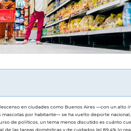
n descenso en ciudades como Buenos Aires —con un alto í
 mascotas por habitante— se ha vuelto deporte nacional,
urso de políticos, un tema menos discutido es cuánto cu
gual de las tareas domésticas y de cuidados (el 89,4% lo rea