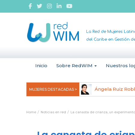
La Red de Mujeres Lati
del Caribe en Gestión 
Inicio
Sobre RedWIM
Nuestros lo
jeoma Uchegbu, pionera en
Ángela Ruiz Rob
MUJERES DESTACADAS >
anomedicina
Home
Noticias en red
La canasta de crianza, un experimento
La canasta de cria