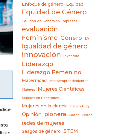
Enfoque de género
Equidad
Equidad de Género
Equidad de Género en Empresas
evaluación
Feminismo
Género
IA
Igualdad de género
Innovación
Inventora
Liderazgo
Liderazgo Femenino
Maternidad
Microemprendimientos
Mujeres Científicas
Mujeres
Mujeres en Directorios
Mujeres en la ciencia
networking
ndice
pionera
Opinión
Poder
Redes
redes de mujeres
esta
STEM
Sesgos de género
lizan