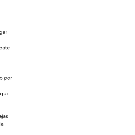
ogar
bate
no por
 que
ejas
la