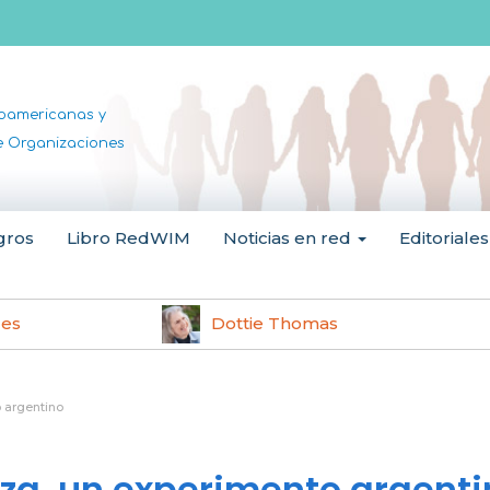
noamericanas y
de Organizaciones
gros
Libro RedWIM
Noticias en red
Editoriales
les
Dottie Thomas
 argentino
nza, un experimento argenti