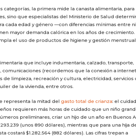
 categorías, la primera mide la canasta alimentaria, para 
es, sino que especialistas del Ministerio de Salud determ
ara cada edad y género —con diferencias mínimas entre ni
nen mayor demanda calórica en los años de crecimiento. 
empla el uso de productos de higiene y gestión menstrual
imentaria que incluye indumentaria, calzado, transporte,
 comunicaciones (recordemos que la conexión a internet
e limpieza, recreación y cultura, electricidad, servicios 
iler de la vivienda, entre otros.
que representa la mitad del
gasto total de crianza
: el cuida
ueños requieren más horas de cuidado que un niño grand
meros preliminares, criar un hijo de un año en Buenos A
293.239 (unos 890 dólares), mientras que para una hija de
a costará $1.282.564 (882 dólares). Las cifras trepan a