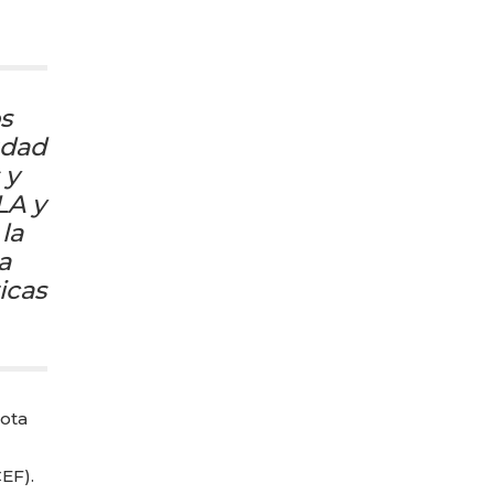
s
udad
 y
LA y
la
a
icas
uota
EF).