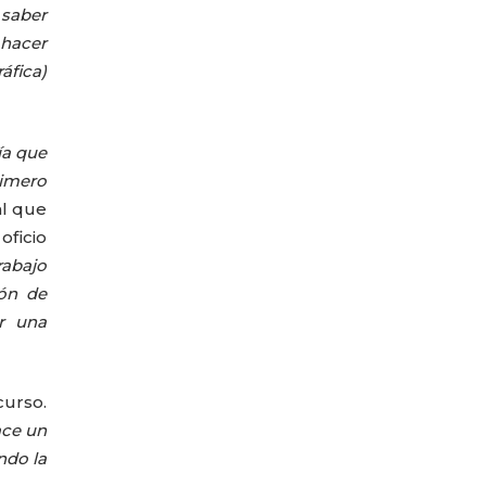
año
 saber
 hacer
áfica)
ía que
rimero
al que
ficio
rabajo
ión de
r una
curso.
ace un
ndo la