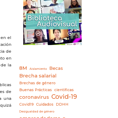
 en el
ación
cia de
nto en
 de la
8M
Becas
Aislamiento
Brecha salarial
Brechas de género
blicas
Buenas Prácticas
científicas
des de
Covid-19
coronavirus
a una
Covid19
Cuidados
DDHH
 quizá
Desigualdad de género