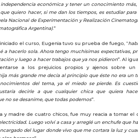
a independencia económica y tener un conocimiento más,
 que quiero hacer, si me dan los tiempos, es estudiar para
uela Nacional de Experimentación y Realización Cinematogr
ematográfica Argentina)
.”
iniciado el curso, Eugenia tuvo su prueba de fuego, “
hab
é a hacerlo sola. Ahora tengo muchísimas expectativas, p
zación y luego a hacer trabajos que ya nos pidieron
”. Al igu
ntarse a los prejuicios propios y ajenos sobre un o
hija más grande me decía al principio que éste no era un t
nocimientos del tema, ya el miedo se pierde. Es cuest
staría decirle a que cualquier chica que quiera hace
 que no se desanime, que todas podemos
”.
 y madre de cuatro chicos, fue muy reacia a tomar el 
electricidad. Luego volví a casa y arreglé un enchufe que h
ncargado del lugar donde vivo que me cortara la luz y cua