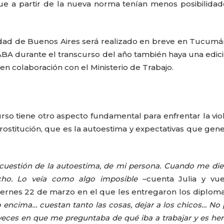
que a partir de la nueva norma tenían menos posibilida
udad de Buenos Aires será realizado en breve en Tucumá
A durante el transcurso del año también haya una edic
n colaboración con el Ministerio de Trabajo.
urso tiene otro aspecto fundamental para enfrentar la vio
rostitución, que es la autoestima y expectativas que gen
 cuestión de la autoestima, de mi persona. Cuando me die
cho. Lo veía como algo imposible
–cuenta Julia y vu
ernes 22 de marzo en el que les entregaron los diploma
 encima… cuestan tanto las cosas, dejar a los chicos… No
 veces en que me preguntaba de qué iba a trabajar y es h