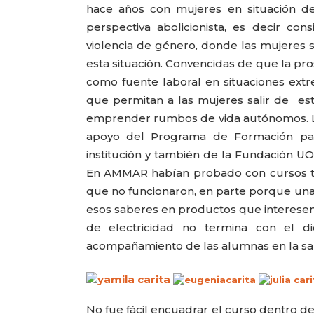
hace años con mujeres en situación de
perspectiva abolicionista, es decir co
violencia de género, donde las mujeres s
esta situación. Convencidas de que la pros
como fuente laboral en situaciones extr
que permitan a las mujeres salir de es
emprender rumbos de vida autónomos. La p
apoyo del Programa de Formación par
institución y también de la Fundación U
En AMMAR habían probado con cursos tra
que no funcionaron, en parte porque una
esos saberes en productos que interesen a
PATRICIA JACQUES
LUCRECIA ARAOZ
de electricidad no termina con el 
acompañamiento de las alumnas en la sali
No fue fácil encuadrar el curso dentro de