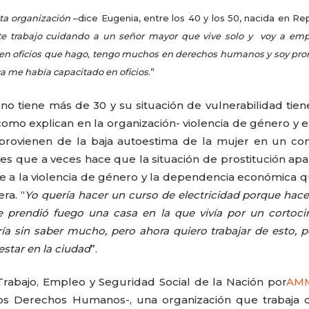
sta organización
–dice Eugenia, entre los 40 y los 50, nacida en Re
e trabajo cuidando a un señor mayor que vive solo y voy a emp
rso en oficios que hago, tengo muchos en derechos humanos y soy pr
a me había capacitado en oficios
.”
 no tiene más de 30 y su situación de vulnerabilidad tie
como explican en la organización- violencia de género y 
provienen de la baja autoestima de la mujer en un co
es que a veces hace que la situación de prostitución ap
nte a la violencia de género y la dependencia económica 
ra. “
Yo quería hacer un curso de electricidad porque hac
 prendió fuego una casa en la que vivía por un cortocir
ía sin saber mucho, pero ahora quiero trabajar de esto, 
estar en la ciudad
”.
Trabajo, Empleo y Seguridad Social de la Nación por
AM
los Derechos Humanos-, una organización que trabaja 