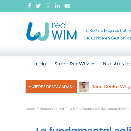
La Red de Mujeres Lati
del Caribe en Gestión 
Inicio
Sobre RedWIM
Nuestros lo
ane Cooke Wright
Ruth Rogan Bene
MUJERES DESTACADAS >
Home
Noticias en red
La fundamental salida laboral frente a 
La fundamental sali