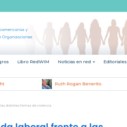
noamericanas y
de Organizaciones
gros
Libro RedWIM
Noticias en red
Editoriales
rito
Hilma af Klint
las distintas formas de violencia
da laboral frente a las