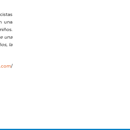
cistas
en una
niños.
ue una
os, la
l.com
/