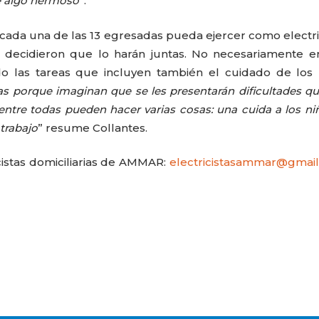
e algo hermoso
”.
 cada una de las 13 egresadas pueda ejercer como electri
es decidieron que lo harán juntas. No necesariamente 
o las tareas que incluyen también el cuidado de los 
s porque imaginan que se les presentarán dificultades q
ntre todas pueden hacer varias cosas: una cuida a los niñ
 trabajo
” resume Collantes.
icistas domiciliarias de AMMAR:
electricistasammar@gmai