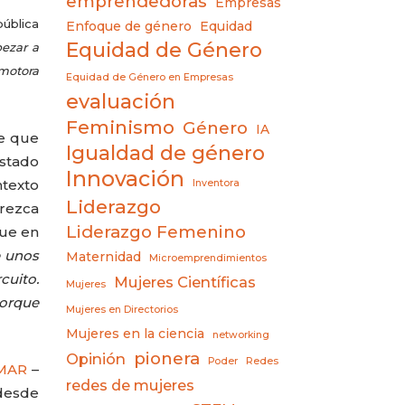
emprendedoras
Empresas
pública
Enfoque de género
Equidad
Equidad de Género
ezar a
omotora
Equidad de Género en Empresas
evaluación
Feminismo
Género
IA
ne que
Igualdad de género
estado
Innovación
ntexto
Inventora
Liderazgo
arezca
Liderazgo Femenino
que en
e unos
Maternidad
Microemprendimientos
cuito.
Mujeres Científicas
Mujeres
porque
Mujeres en Directorios
Mujeres en la ciencia
networking
pionera
Opinión
Poder
Redes
MAR
–
redes de mujeres
desde