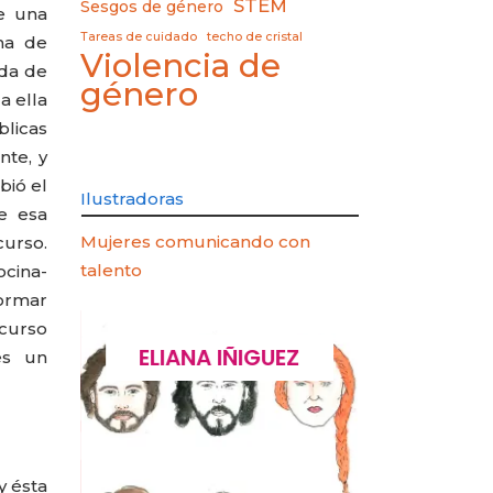
STEM
Sesgos de género
e una
Tareas de cuidado
techo de cristal
ema de
Violencia de
ida de
género
a ella
blicas
nte, y
bió el
Ilustradoras
e esa
Mujeres comunicando con
curso.
talento
ocina-
formar
 curso
UEZ
CARLA PILLA
PATRICI
es un
y ésta