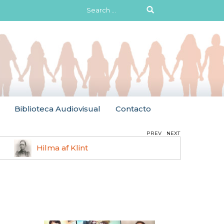
Search
for:
Biblioteca Audiovisual
Contacto
PREV
NEXT
Agnès Varda
Marle