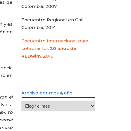
des de
Colombia, 2007
Encuentro Regional en Cali,
n y es
Colombia, 2014
ión en
Encuentro Internacional para
celebrar los
20 años de
REDwim
. 2019
lencia
eró en
Archivo por mes & año
ron el
Archivo
elve a
por
s-.
Yo
mes
 pensé
&
ermoso