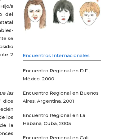
Hijo/a
o del
tatal
bles-
nte se
bsidio
ante 2
Encuentros Internacionales
Encuentro Regional en D.F.,
México, 2000
Encuentro Regional en Buenos
ue las
Aires, Argentina, 2001
” dice
ecién
Encuentro Regional en La
de los
Habana, Cuba, 2005
sde la
tonces
Encuentro Regional en Cali,