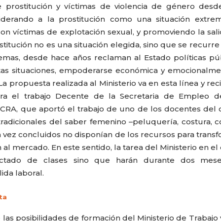
 prostitución y víctimas de violencia de género desd
nsiderando a la prostitución como una situación extr
on víctimas de explotación sexual, y promoviendo la sal
titución no es una situación elegida, sino que se recurre 
emas, desde hace años reclaman al Estado políticas pú
tas situaciones, empoderarse económica y emocionalme
ropuesta realizada al Ministerio va en esta línea y reci
a el trabajo Decente de la Secretaria de Empleo d
OCRA, que aportó el trabajo de uno de los docentes del 
dicionales del saber femenino –peluquería, costura, c
 vez concluidos no disponían de los recursos para trans
l mercado. En este sentido, la tarea del Ministerio en el
LUCIA PICERNO
ELIANA IÑIG
dictado de clases sino que harán durante dos mes
da laboral.
 las posibilidades de formación del Ministerio de Trabajo 