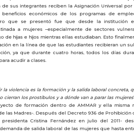
de sus integrantes reciben la Asignación Universal por 
os beneficios económicos de los programas de emple
tro que se presentó fue que desde la institución es
inada a mujeres –especialmente de sectores vulnera
o de hijas e hijos mientras ellas estudiaban. Esto finalme
ción en la línea de que las estudiantes recibieran un su
ción, ya que durante cuatro horas, todos los días dur
ara acudir a clases.
a violencia es la formación y la salida laboral concreta, q
 cierran los prostíbulos y a dónde van a parar las mujeres
royecto de formación dentro de AMMAR y ella misma r
 de las Madres-. Después del Decreto 936 de Prohibición 
 presidenta Cristina Fernández en julio del 2011- de
 demanda de salida laboral de las mujeres que hasta en