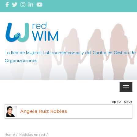
La Red de Mujeres Latinoamericanas y del Caribe en Gestión de
Organizaciones
Toggle 
PREV
NEXT
Dottie Thomas
Home
Noticias en red