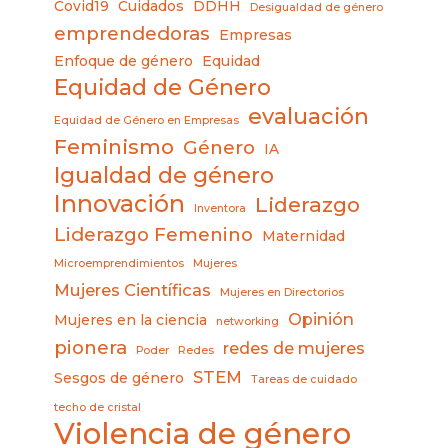
Covid19
Cuidados
DDHH
Desigualdad de género
emprendedoras
Empresas
Enfoque de género
Equidad
Equidad de Género
evaluación
Equidad de Género en Empresas
Feminismo
Género
IA
Igualdad de género
Innovación
Liderazgo
Inventora
Liderazgo Femenino
Maternidad
Microemprendimientos
Mujeres
Mujeres Científicas
Mujeres en Directorios
Opinión
Mujeres en la ciencia
networking
pionera
redes de mujeres
Poder
Redes
STEM
Sesgos de género
Tareas de cuidado
techo de cristal
Violencia de género