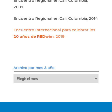
Encuentro Regional en Cali, Colombia,
2007
Encuentro Regional en Cali, Colombia, 2014
Encuentro Internacional para celebrar los
20 años de REDwim
. 2019
Archivo por mes & año
Archivo
por
mes
&
año