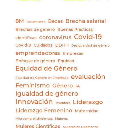
8M
Brecha salarial
Becas
Aislamiento
Brechas de género
Buenas Prácticas
Covid-19
coronavirus
científicas
Covid19
Cuidados
DDHH
Desigualdad de género
emprendedoras
Empresas
Enfoque de género
Equidad
Equidad de Género
evaluación
Equidad de Género en Empresas
Feminismo
Género
IA
Igualdad de género
Innovación
Liderazgo
Inventora
Liderazgo Femenino
Maternidad
Microemprendimientos
Mujeres
Mujeres Científicas
Mujeres en Directorios