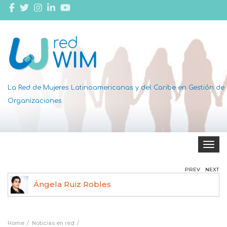
La Red de Mujeres Latinoamericanas y del Caribe en Gestión de
Organizaciones
Toggle 
PREV
NEXT
Ángela Ruiz Robles
Home
Noticias en red