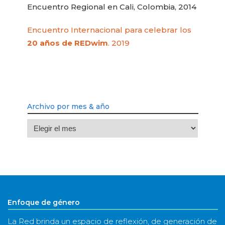
Encuentro Regional en Cali, Colombia, 2014
Encuentro Internacional para celebrar los
20 años de REDwim
. 2019
Archivo por mes & año
Archivo
por
mes
&
año
Enfoque de género
La Red brinda un espacio de reflexión, de generación de