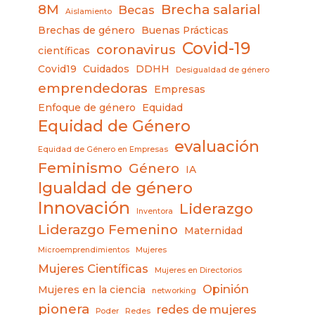
8M
Brecha salarial
Becas
Aislamiento
Brechas de género
Buenas Prácticas
Covid-19
coronavirus
científicas
Covid19
Cuidados
DDHH
Desigualdad de género
emprendedoras
Empresas
Enfoque de género
Equidad
Equidad de Género
evaluación
Equidad de Género en Empresas
Feminismo
Género
IA
Igualdad de género
Innovación
Liderazgo
Inventora
Liderazgo Femenino
Maternidad
Microemprendimientos
Mujeres
Mujeres Científicas
Mujeres en Directorios
Opinión
Mujeres en la ciencia
networking
pionera
redes de mujeres
Poder
Redes