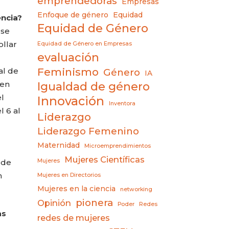
emprendedoras
Empresas
Enfoque de género
Equidad
encia?
Equidad de Género
rse
llar
Equidad de Género en Empresas
evaluación
Feminismo
al de
Género
IA
 en
Igualdad de género
l
Innovación
Inventora
l 6 al
Liderazgo
Liderazgo Femenino
Maternidad
Microemprendimientos
Mujeres Científicas
 de
Mujeres
n
Mujeres en Directorios
Mujeres en la ciencia
networking
pionera
Opinión
Poder
Redes
as
redes de mujeres