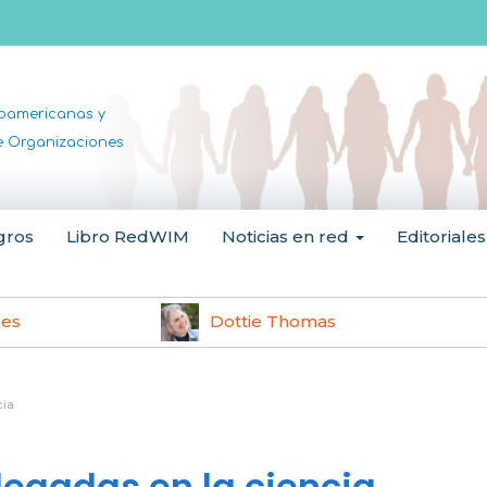
noamericanas y
de Organizaciones
gros
Libro RedWIM
Noticias en red
Editoriales
les
Dottie Thomas
cia
legadas en la ciencia