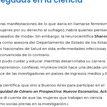
ras manifestaciones de lo que daría en llamarse feminis
jeres por su derecho al sufragio), habrá quienes piens
asados de moda». Sin embargo, la neurocientífica
Sharo
ja como asesora del Departamento de Estado de los Esta
os Nacionales de Salud en sida, enfermedades infecciosas 
convencida de lo contrario.
e pudo cuidar y educar mientras desarrollaba su carrera
prensivo», confiesa), Hrynkow inició hace una década un
nce de las investigadoras en países de ingresos medios y b
científica, que vino a Buenos Aires para participar en el
Equidad de Género en Prospectiva: Nuevos Escenarios, Act
Me di cuenta de que las mujeres que trabajan en ciencia
o socias plenas en la investigación.»