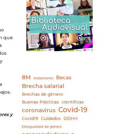
mo
en que
n
dos
y
8M
Becas
Aislamiento
a
Brecha salarial
ajos.
Brechas de género
Buenas Prácticas
científicas
Covid-19
coronavirus
ores y
Covid19
Cuidados
DDHH
Desigualdad de género