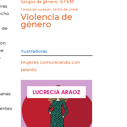
STEM
Sesgos de género
oras
Tareas de cuidado
techo de cristal
echo
Violencia de
género
e de
con
ue
Ilustradoras
o
Mujeres comunicando con
talento
QUES
LUCRECIA ARAOZ
LUCIA 
manas
dentes