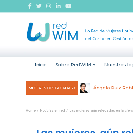
La Red de Mujeres Lati
del Caribe en Gestión 
Inicio
Sobre RedWIM
Nuestros lo
jeoma Uchegbu, pionera en
Ángela Ruiz Rob
MUJERES DESTACADAS >
anomedicina
Home
Noticias en red
Las mujeres, aún relegadas en la cien
Las mujeres, aún re