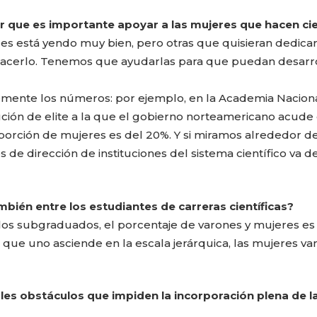
r que es importante apoyar a las mujeres que hacen ci
les está yendo muy bien, pero otras que quisieran dedica
 hacerlo. Tenemos que ayudarlas para que puedan desarro
mente los números: por ejemplo, en la Academia Nacion
tución de elite a la que el gobierno norteamericano acude
porción de mujeres es del 20%. Y si miramos alrededor de
 dirección de instituciones del sistema científico va de
mbién entre los estudiantes de carreras científicas?
e los subgraduados, el porcentaje de varones y mujeres es
ue uno asciende en la escala jerárquica, las mujeres va
ales obstáculos que impiden la incorporación plena de l