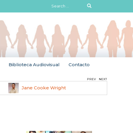
Search
for:
Biblioteca Audiovisual
Contacto
PREV
NEXT
Jane Cooke Wright
Ruth 