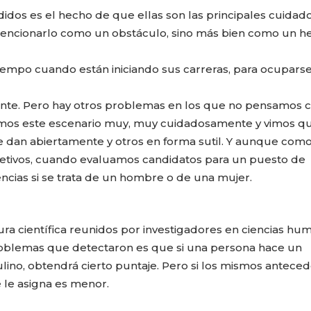
dos es el hecho de que ellas son las principales cuidad
mencionarlo como un obstáculo, sino más bien como un h
iempo cuando están iniciando sus carreras, para ocupars
ente. Pero hay otros problemas en los que no pensamos 
zamos este escenario muy, muy cuidadosamente y vimos q
e dan abiertamente y otros en forma sutil. Y aunque com
etivos, cuando evaluamos candidatos para un puesto de
ncias si se trata de un hombre o de una mujer.
CARLA PILLA
PATRICIA JAC
ura científica reunidos por investigadores en ciencias hu
problemas que detectaron es que si una persona hace un
ino, obtendrá cierto puntaje. Pero si los mismos antece
 le asigna es menor.