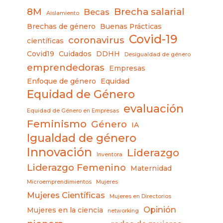
8M
Brecha salarial
Becas
Aislamiento
Brechas de género
Buenas Prácticas
Covid-19
coronavirus
científicas
Covid19
Cuidados
DDHH
Desigualdad de género
emprendedoras
Empresas
Enfoque de género
Equidad
Equidad de Género
evaluación
Equidad de Género en Empresas
Feminismo
Género
IA
Igualdad de género
Innovación
Liderazgo
Inventora
Liderazgo Femenino
Maternidad
Microemprendimientos
Mujeres
Mujeres Científicas
Mujeres en Directorios
Opinión
Mujeres en la ciencia
networking