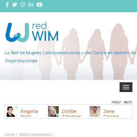
La Red de Mujeres Latinoamericanas y del Caribe en Gestión de
Organizaciones
Toggle 
PREV
NEXT
Ángela
Dottie
Jane
,
Ruiz
Thomas
Cooke
Robles
Wright
Be
Home
Datos interesantes