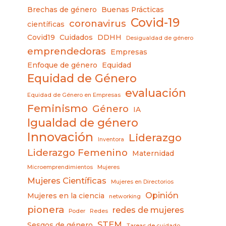
Brechas de género
Buenas Prácticas
Covid-19
coronavirus
científicas
Covid19
Cuidados
DDHH
Desigualdad de género
emprendedoras
Empresas
Enfoque de género
Equidad
Equidad de Género
evaluación
Equidad de Género en Empresas
Feminismo
Género
IA
Igualdad de género
Innovación
Liderazgo
Inventora
Liderazgo Femenino
Maternidad
Microemprendimientos
Mujeres
Mujeres Científicas
Mujeres en Directorios
Opinión
Mujeres en la ciencia
networking
pionera
redes de mujeres
Poder
Redes
STEM
Sesgos de género
Tareas de cuidado