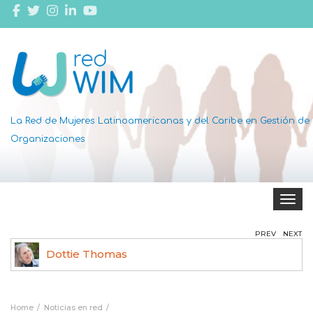
La Red de Mujeres Latinoamericanas y del Caribe en Gestión de
Organizaciones
Toggle 
PREV
NEXT
Dottie Thomas
Home
Noticias en red