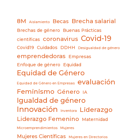
8M
Brecha salarial
Becas
Aislamiento
Brechas de género
Buenas Prácticas
Covid-19
coronavirus
científicas
Covid19
Cuidados
DDHH
Desigualdad de género
emprendedoras
Empresas
Enfoque de género
Equidad
Equidad de Género
evaluación
Equidad de Género en Empresas
Feminismo
Género
IA
Igualdad de género
Innovación
Liderazgo
Inventora
Liderazgo Femenino
Maternidad
Microemprendimientos
Mujeres
Mujeres Científicas
Mujeres en Directorios