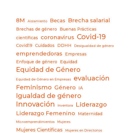
8M
Brecha salarial
Becas
Aislamiento
Brechas de género
Buenas Prácticas
Covid-19
coronavirus
científicas
Covid19
Cuidados
DDHH
Desigualdad de género
emprendedoras
Empresas
Enfoque de género
Equidad
Equidad de Género
evaluación
Equidad de Género en Empresas
Feminismo
Género
IA
Igualdad de género
Innovación
Liderazgo
Inventora
Liderazgo Femenino
Maternidad
Microemprendimientos
Mujeres
Mujeres Científicas
Mujeres en Directorios