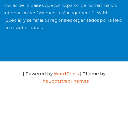
socias
de
15 países
que participaron de los seminarios
internacionales "Women in Management " - WIM
(Suecia), y seminarios regionales organizados por la Red
en distintos países.
| Powered by
WordPress
| Theme by
TheBootstrapThemes