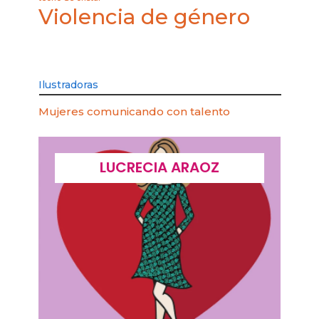
Violencia de género
Ilustradoras
Mujeres comunicando con talento
LUCRECIA ARAOZ