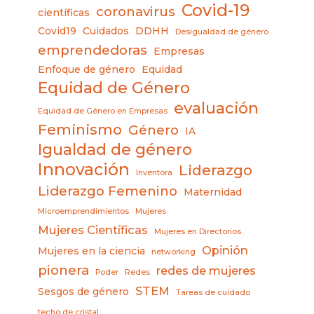
Covid-19
coronavirus
científicas
Covid19
Cuidados
DDHH
Desigualdad de género
emprendedoras
Empresas
Enfoque de género
Equidad
Equidad de Género
evaluación
Equidad de Género en Empresas
Feminismo
Género
IA
Igualdad de género
Innovación
Liderazgo
Inventora
Liderazgo Femenino
Maternidad
Microemprendimientos
Mujeres
Mujeres Científicas
Mujeres en Directorios
Opinión
Mujeres en la ciencia
networking
pionera
redes de mujeres
Poder
Redes
STEM
Sesgos de género
Tareas de cuidado
techo de cristal