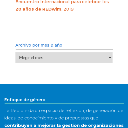
Encuentro Internacional para celebrar los
20 años de REDwim
. 2019
Archivo por mes & año
Archivo
por
mes
&
año
Enfoque de género
La Red brinda un espacio de reflexión, de generación de
ideas, de conocimiento y de propuestas que
contribuyen a mejorar la gestión de organizaciones