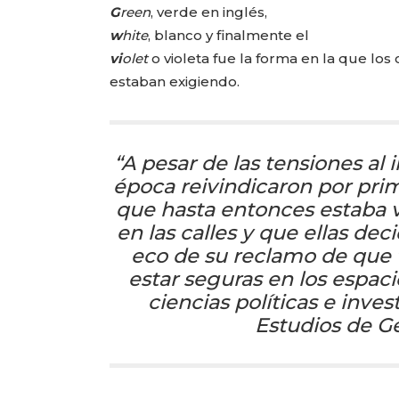
G
reen
, verde en inglés,
w
hite
, blanco y finalmente el
vi
olet
o violeta fue la forma en la que lo
estaban exigiendo.
“A pesar de las tensiones al 
época reivindicaron por prime
que hasta entonces estaba v
en las calles y que ellas d
eco de su reclamo de que t
estar seguras en los espaci
ciencias políticas e inve
Estudios de G