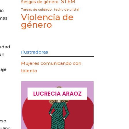
STEM
Sesgos de género
ió
Tareas de cuidado
techo de cristal
Violencia de
rmas
género
iudad
Ilustradoras
ún
Mujeres comunicando con
aje
talento
QUES
LUCRECIA ARAOZ
LUCIA 
eso
lino,