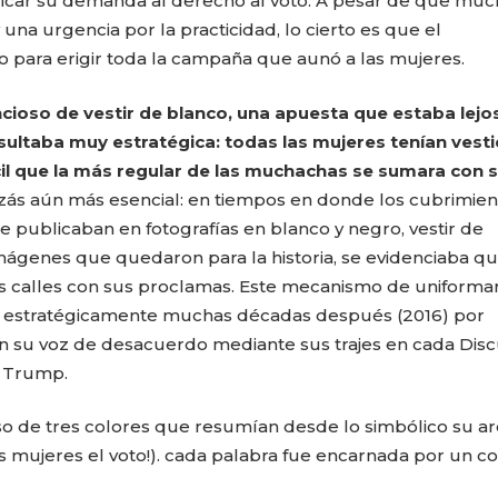
icar su demanda al derecho al voto. A pesar de que muc
una urgencia por la practicidad, lo cierto es que el
o para erigir toda la campaña que aunó a las mujeres.
cioso de vestir de blanco, una apuesta que estaba lejo
sultaba muy estratégica: todas las mujeres tenían vest
ácil que la más regular de las muchachas se sumara con 
zás aún más esencial: en tiempos en donde los cubrimien
se publicaban en fotografías en blanco y negro, vestir de
imágenes que quedaron para la historia, se evidenciaba q
s calles con sus proclamas. Este mecanismo de uniforma
do estratégicamente muchas décadas después (2016) por
n su voz de desacuerdo mediante sus trajes en cada Dis
d Trump.
uso de tres colores que resumían desde lo simbólico su a
as mujeres el voto!). cada palabra fue encarnada por un co