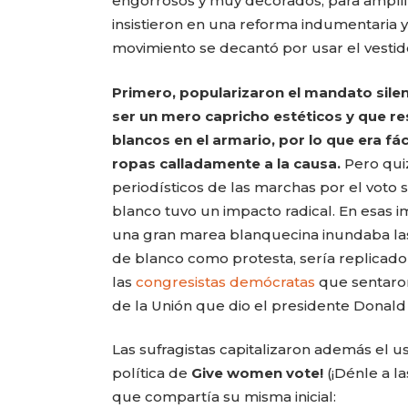
engorrosos y muy decorados, para amplif
insistieron en una reforma indumentaria y 
movimiento se decantó por usar el vestid
Primero, popularizaron el mandato silen
ser un mero capricho estéticos y que re
blancos en el armario, por lo que era f
ropas calladamente a la causa.
Pero qui
periodísticos de las marchas por el voto 
blanco tuvo un impacto radical. En esas 
una gran marea blanquecina inundaba la
de blanco como protesta, sería replica
las
congresistas demócratas
que sentaro
de la Unión que dio el presidente Donal
Las sufragistas capitalizaron además el 
política de
Give women vote!
(¡Dénle a l
que compartía su misma inicial: