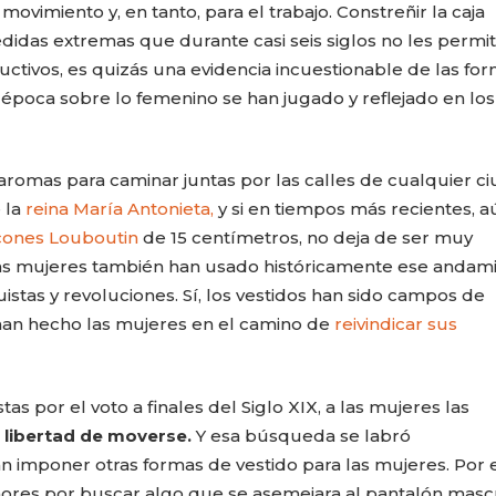
 movimiento y, en tanto, para el trabajo. Constreñir la caja
edidas extremas que durante casi seis siglos no les permit
uctivos, es quizás una evidencia incuestionable de las fo
 época sobre lo femenino se han jugado y reflejado en los
aromas para caminar juntas por las calles de cualquier c
 la
reina María Antonieta,
y si en tiempos más recientes, a
cones Louboutin
de 15 centímetros, no deja de ser muy
las mujeres también han usado históricamente ese andami
istas y revoluciones. Sí, los vestidos han sido campos de
 han hecho las mujeres en el camino de
reivindicar sus
CARLA PILLA
PATRICIA JAC
s por el voto a finales del Siglo XIX, a las mujeres las
 libertad de moverse.
Y esa búsqueda se labró
n imponer otras formas de vestido para las mujeres. Por 
res por buscar algo que se asemejara al pantalón mascu