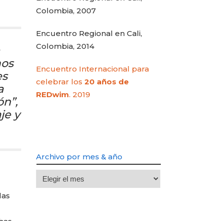
Colombia, 2007
Encuentro Regional en Cali,
Colombia, 2014
n
mos
Encuentro Internacional para
es
celebrar los
20 años de
a
REDwim
. 2019
ón”,
je y
Archivo por mes & año
Archivo
por
las
mes
&