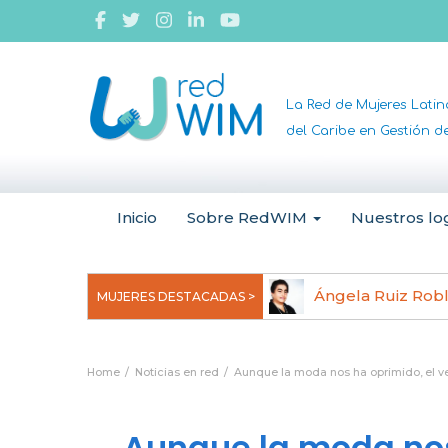
La Red de Mujeres Lati
del Caribe en Gestión 
Inicio
Sobre RedWIM
Nuestros lo
jeoma Uchegbu, pionera en
Ángela Ruiz Rob
MUJERES DESTACADAS >
anomedicina
Home
Noticias en red
Aunque la moda nos ha oprimido, el ve
Aunque la moda nos