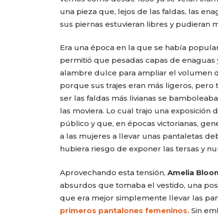
una pieza que, lejos de las faldas, las e
sus piernas estuvieran libres y pudieran 
Era una época en la que se había populari
permitió que pesadas capas de enaguas y
alambre dulce para ampliar el volumen de 
porque sus trajes eran más ligeros, pero 
ser las faldas más livianas se bamboleab
las moviera. Lo cual trajo una exposición
público y que, en épocas victorianas, gen
a las mujeres a llevar unas pantaletas de
hubiera riesgo de exponer las tersas y nu
Aprovechando esta tensión,
Amelia Bloo
absurdos que tomaba el vestido, una posi
que era mejor simplemente llevar las pant
primeros pantalones femeninos.
Sin emb