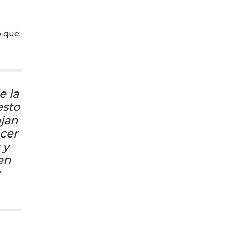
o que
e la
esto
ajan
acer
 y
en