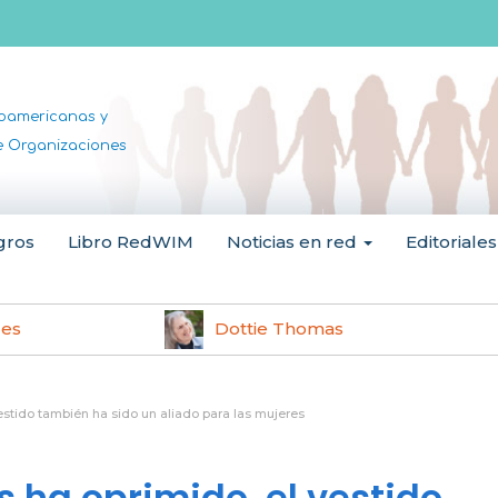
noamericanas y
de Organizaciones
gros
Libro RedWIM
Noticias en red
Editoriales
les
Dottie Thomas
stido también ha sido un aliado para las mujeres
 ha oprimido, el vestido