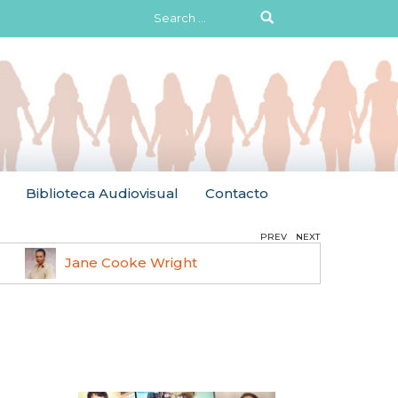
Search
for:
Biblioteca Audiovisual
Contacto
PREV
NEXT
Jane Cooke Wright
Ruth 