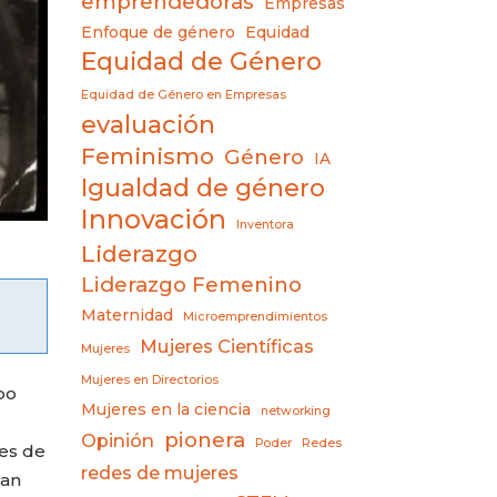
emprendedoras
Empresas
Enfoque de género
Equidad
Equidad de Género
Equidad de Género en Empresas
evaluación
Feminismo
Género
IA
Igualdad de género
Innovación
Inventora
Liderazgo
Liderazgo Femenino
Maternidad
Microemprendimientos
Mujeres Científicas
Mujeres
Mujeres en Directorios
po
Mujeres en la ciencia
networking
pionera
Opinión
Poder
Redes
es de
redes de mujeres
ían