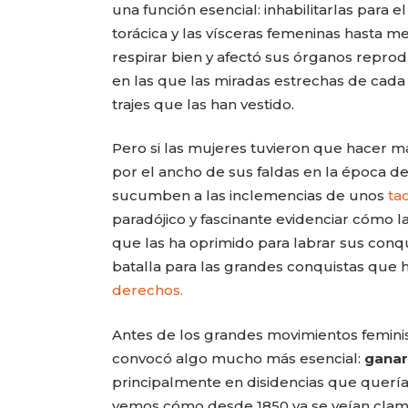
una función esencial: inhabilitarlas para el
torácica y las vísceras femeninas hasta m
respirar bien y afectó sus órganos reprod
en las que las miradas estrechas de cada
trajes que las han vestido.
Pero si las mujeres tuvieron que hacer m
por el ancho de sus faldas en la época de
sucumben a las inclemencias de unos
ta
paradójico y fascinante evidenciar cómo 
que las ha oprimido para labrar sus conqu
batalla para las grandes conquistas que
derechos.
Antes de los grandes movimientos feminista
convocó algo mucho más esencial:
ganar
principalmente en disidencias que quería
vemos cómo desde 1850 ya se veían clamo