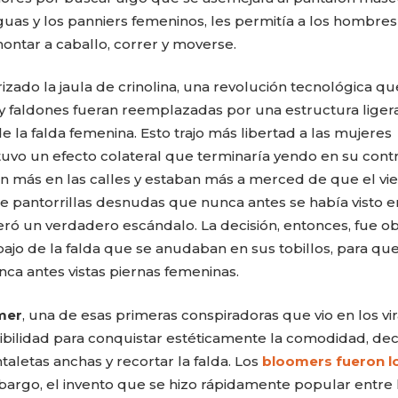
naguas y los panniers femeninos, les permitía a los hombre
montar a caballo, correr y moverse.
zado la jaula de crinolina, una revolución tecnológica qu
 faldones fueran reemplazadas por una estructura liger
la falda femenina. Esto trajo más libertad a las mujeres
tuvo un efecto colateral que terminaría yendo en su contr
an más en las calles y estaban más a merced de que el vi
 de pantorrillas desnudas que nunca antes se había visto e
eró un verdadero escándalo. La decisión, entonces, fue ob
bajo de la falda que se anudaban en sus tobillos, para qu
nca antes vistas piernas femeninas.
mer
, una de esas primeras conspiradoras que vio en los vir
bilidad para conquistar estéticamente la comodidad, dec
aletas anchas y recortar la falda. Los
bloomers fueron l
argo, el invento que se hizo rápidamente popular entre 