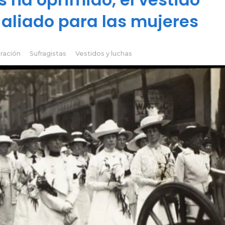
 aliado para las mujeres
eración
Sufragistas
Vestidos y luchas