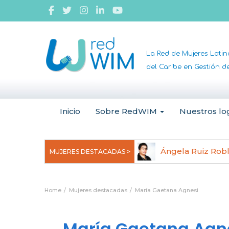
La Red de Mujeres Lati
del Caribe en Gestión 
Inicio
Sobre RedWIM
Nuestros lo
jeoma Uchegbu, pionera en
Ángela Ruiz Rob
MUJERES DESTACADAS >
anomedicina
Home
Mujeres destacadas
María Gaetana Agnesi
María Gaetana Agn