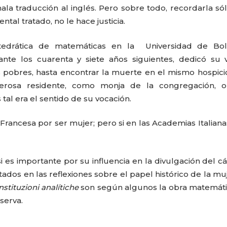
la traducción al inglés. Pero sobre todo, recordarla só
al tratado, no le hace justicia.
tedrática de matemáticas en la Universidad de Bol
nte los cuarenta y siete años siguientes, dedicó su 
os pobres, hasta encontrar la muerte en el mismo hospic
terosa residente, como monja de la congregación, 
l era el sentido de su vocación.
rancesa por ser mujer; pero si en las Academias Italian
i es importante por su influencia en la divulgación del cá
dos en las reflexiones sobre el papel histórico de la mu
nstituzioni analítiche
son según algunos la obra matemát
serva.