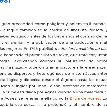
con gran precocidad como políglota y polemista ilustrada.
unque también se la califica de lingüista, filósofa,
aber adquirido antes de los trece años el dominio del lat
l y el alemán, y la publicación de una traducción en la
las mujeres. En 1748 publicó
Instituzioni analítiche ad uso
uye haber sido el primer libro de texto, que trató conjunt
integral, explicitando además su naturaleza de prob
 las
Instituzioni
tuvieron gran impacto en la enseñanza,
eriales dispersos y heterogéneos de matemáticos anter
a lógica y didáctica desde el álgebra hasta las ecua
aducido al inglés por John Colson, profesor de matemáti
 la curva estudiada por Agnesi debido a una mala traduc
 a Agnesi se referían a ella como la
Bruja de Agnes
i
. L
escubrió esa curva, ni lo pretendió, y el nombre de «