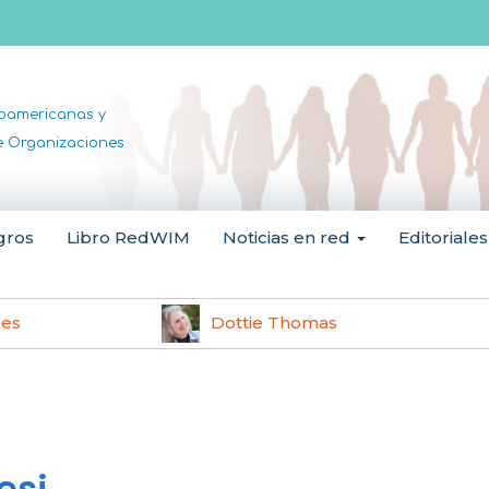
noamericanas y
de Organizaciones
gros
Libro RedWIM
Noticias en red
Editoriales
les
Dottie Thomas
esi