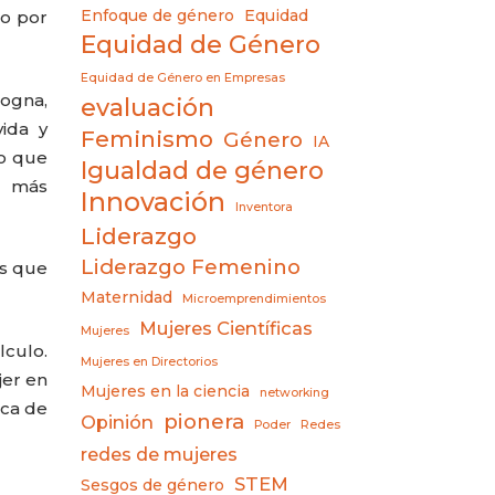
Enfoque de género
Equidad
lo por
Equidad de Género
Equidad de Género en Empresas
ogna,
evaluación
vida y
Feminismo
Género
IA
io que
Igualdad de género
o más
Innovación
Inventora
Liderazgo
Liderazgo Femenino
as que
Maternidad
Microemprendimientos
Mujeres Científicas
Mujeres
lculo.
Mujeres en Directorios
jer en
Mujeres en la ciencia
networking
ica de
pionera
Opinión
Poder
Redes
redes de mujeres
STEM
Sesgos de género