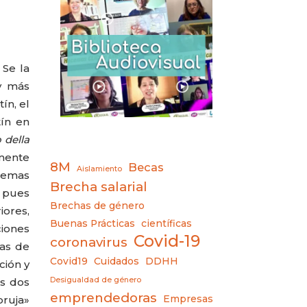
 Se la
 y más
ín, el
tín en
 della
amente
8M
Becas
Aislamiento
lemas
Brecha salarial
 pues
Brechas de género
iores,
Buenas Prácticas
científicas
ciones
Covid-19
coronavirus
cas de
Covid19
Cuidados
DDHH
ción y
Desigualdad de género
os dos
emprendedoras
Empresas
bruja»