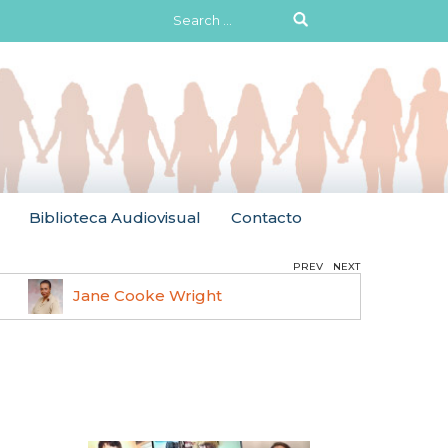
Search
for:
Biblioteca Audiovisual
Contacto
PREV
NEXT
Jane Cooke Wright
Ruth 