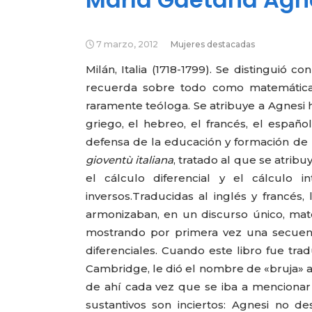
7 marzo, 2012
Mujeres destacadas
Milán, Italia (1718-1799). Se distinguió 
recuerda sobre todo como matemática, a
raramente teóloga. Se atribuye a Agnesi h
griego, el hebreo, el francés, el españo
defensa de la educación y formación de 
gioventù italiana
, tratado al que se atrib
el cálculo diferencial y el cálculo 
inversos.
Traducidas al inglés y francés,
armonizaban, en un discurso único, mat
mostrando por primera vez una secuenci
diferenciales. Cuando este libro fue tr
Cambridge, le dió el nombre de «bruja» a
de ahí cada vez que se iba a mencionar
sustantivos son inciertos: Agnesi no d