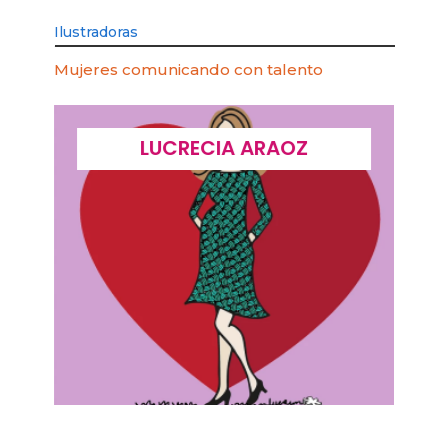
Ilustradoras
Mujeres comunicando con talento
LUCRECIA ARAOZ