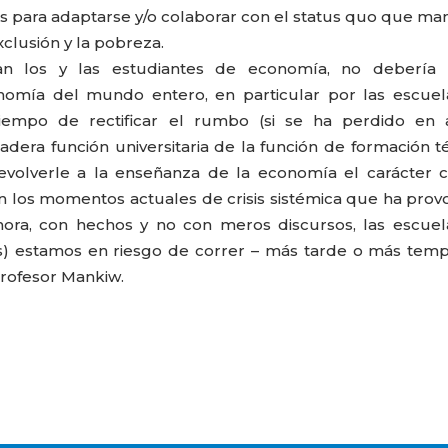
s para adaptarse y/o colaborar con el status quo que ma
clusión y la pobreza.
n los y las estudiantes de economía, no debería 
nomía del mundo entero, en particular por las escuel
iempo de rectificar el rumbo (si se ha perdido en 
dera función universitaria de la función de formación t
volverle a la enseñanza de la economía el carácter cr
 en los momentos actuales de crisis sistémica que ha pro
ahora, con hechos y no con meros discursos, las escue
s) estamos en riesgo de correr – más tarde o más tem
rofesor Mankiw.