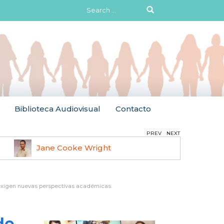
Search
for:
Biblioteca Audiovisual
Contacto
PREV
NEXT
Jane Cooke Wright
Ruth 
 exigen nuevas perspectivas académicas.
de