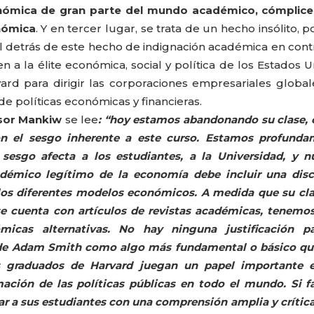
conómica de gran parte del mundo académico, cómplice
onómica
. Y en tercer lugar, se trata de un hecho insólito, 
il detrás de este hecho de indignación académica en cont
a la élite económica, social y política de los Estados U
rd para dirigir las corporaciones empresariales global
de políticas económicas y financieras.
esor Mankiw
se lee
: “hoy estamos abandonando su clase, 
on el sesgo inherente a este curso. Estamos profunda
esgo afecta a los estudiantes, a la Universidad, y n
adémico legítimo de la economía debe incluir una dis
e los diferentes modelos económicos. A medida que su cl
z se cuenta con artículos de revistas académicas, tenem
icas alternativas. No hay ninguna justificación pa
 de Adam Smith como algo más fundamental o básico qu
s graduados de Harvard juegan un papel importante e
mación de las políticas públicas en todo el mundo. Si fa
ar a sus estudiantes con una comprensión amplia y crítica