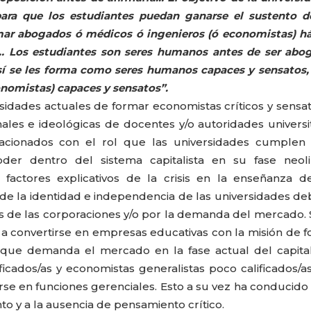
para que los estudiantes puedan ganarse el sustento 
rmar abogados ó médicos ó ingenieros (ó economistas) há
… Los estudiantes son seres humanos antes de ser abo
 sí se les forma como seres humanos capaces y sensatos,
nomistas) capaces y sensatos”.
rsidades actuales de formar economistas críticos y sensa
es e ideológicas de docentes y/o autoridades universit
acionados con el rol que las universidades cumplen 
er dentro del sistema capitalista en su fase neolib
factores explicativos de la crisis en la enseñanza d
a de la identidad e independencia de las universidades de
s de las corporaciones y/o por la demanda del mercado. 
 a convertirse en empresas educativas con la misión de 
 que demanda el mercado en la fase actual del capita
ficados/as y economistas generalistas poco calificados/a
se en funciones gerenciales. Esto a su vez ha conducido
o y a la ausencia de pensamiento crítico.