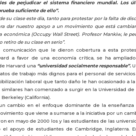
es de perjudicar el sistema financiero mundial. Los ú
ueba suficiente de ello”.
 su clase este día, tanto para protestar por la falta de dis
ara dar nuestro apoyo a un movimiento que está cambia
ia económica (Occupy Wall Street). Profesor Mankiw, le p
retiro de su clase en serio”.
comunicación que le dieron cobertura a esta protest
ard a favor de una economía crítica, se ha ampliado
 de Harvard una
“universidad socialmente responsable”.
U
atos de trabajo más dignos para el personal de servicios
xibilización laboral que tanto daño le han ocasionado a la
 similares han comenzado a surgir en la Universidad d
CARLA PILLA
PATRICIA JAC
 Berkeley (California).
 un cambio en el enfoque dominante de la enseñanza 
vimiento que viene a sumarse a la iniciativa por un cam
aron en mayo de 2000 los y las estudiantes de las univers
 el apoyo de estudiantes de Cambridge, Inglaterra. E