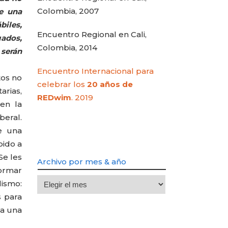
Colombia, 2007
de una
biles,
Encuentro Regional en Cali,
gados,
Colombia, 2014
 serán
Encuentro Internacional para
tos no
celebrar los
20 años de
arias,
REDwim
. 2019
en la
eral.
e una
bido a
Se les
Archivo por mes & año
formar
Archivo
lismo:
por
s para
mes
 a una
&