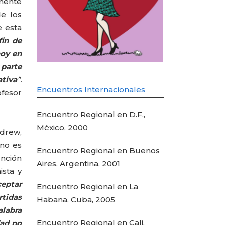
lmente
e los
e esta
fin de
hoy en
 parte
ativa
”.
Encuentros Internacionales
ofesor
Encuentro Regional en D.F.,
México, 2000
drew,
 no es
Encuentro Regional en Buenos
unción
Aires, Argentina, 2001
sta y
ceptar
Encuentro Regional en La
rtidas
Habana, Cuba, 2005
alabra
Encuentro Regional en Cali,
dad no