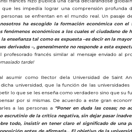
ntil francés hizo pública una carta declarándose globa
, que les impedía lograr una comprensión profunda d
 personas se enfrentan en el mundo real. Un pasaje d
 nosotros ha escogido la formación económica con el 
os fenómenos económicos a los cuales el ciudadano de 
 la enseñanza tal como es expuesta –es decir en la mayor
ques derivados –, generalmente no responde a esta expect
al profesorado francés similar al mensaje enviado al pr
emasiado tarde!
 al asumir como Rector dela Universidad de Saint An
dicha universidad, que la función de las universidades
petir lo que se les enseña como verdadero sino que su f
ensar por si mismas. De acuerdo a este gran economi
arles a las personas a
“Poner en duda las cosas; no a
o escrutinio de la crítica negativa, sin dejar pasar inadve
bre todo, insistir en tener claro el significado de una p
roposición antes de afirmarla… El objetivo de la universi