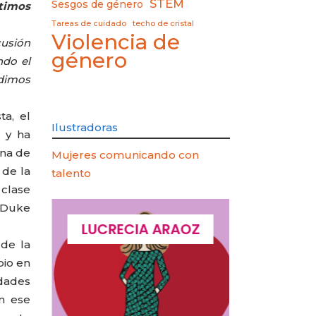
STEM
Sesgos de género
ltimos
Tareas de cuidado
techo de cristal
Violencia de
cusión
género
ndo el
edimos
a, el
Ilustradoras
 y ha
na de
Mujeres comunicando con
 de la
talento
 clase
e Duke
QUES
LUCRECIA ARAOZ
LUCIA 
de la
bio en
idades
n ese