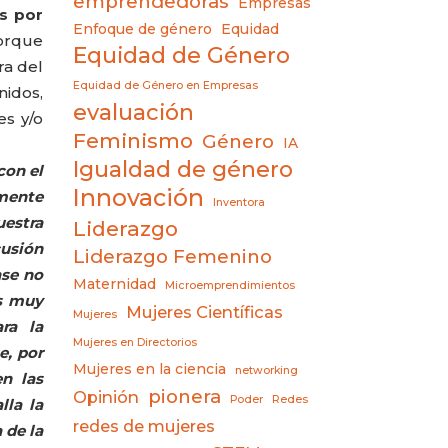
emprendedoras
Empresas
s por
Enfoque de género
Equidad
porque
Equidad de Género
ra del
Equidad de Género en Empresas
nidos,
evaluación
es y/o
Feminismo
Género
IA
Igualdad de género
con el
Innovación
mente
Inventora
uestra
Liderazgo
cusión
Liderazgo Femenino
ase no
Maternidad
Microemprendimientos
os muy
Mujeres Científicas
Mujeres
ra la
Mujeres en Directorios
e, por
Mujeres en la ciencia
networking
n las
pionera
Opinión
Poder
Redes
lla la
redes de mujeres
 de la