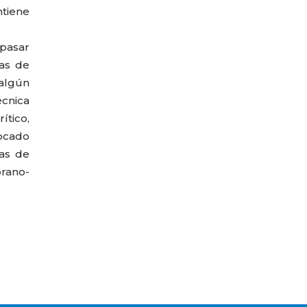
año
ntiene
pasar
as de
algún
écnica
ítico,
vocado
las de
prano-