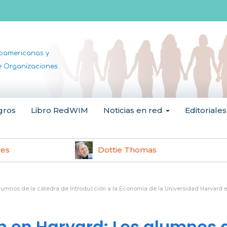
noamericanas y
de Organizaciones
gros
Libro RedWIM
Noticias en red
Editoriales
les
Dottie Thomas
lumnos de la cátedra de Introducción a la Economía de la Universidad Harvard
 en Harvard: Los alumnos 