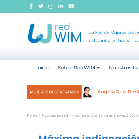
La Red de Mujeres Lati
del Caribe en Gestión 
Inicio
Sobre RedWIM
Nuestros lo
jeoma Uchegbu, pionera en
Ángela Ruiz Rob
MUJERES DESTACADAS >
anomedicina
Home
Noticias en red
Máxima indignación en Harvard: Los a
Máxima indignación