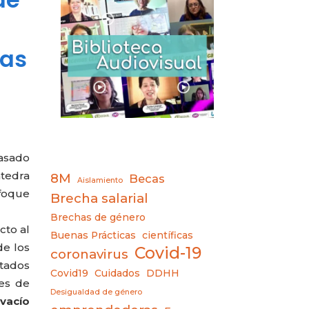
vas
pasado
átedra
8M
Becas
Aislamiento
nfoque
Brecha salarial
Brechas de género
cto al
Buenas Prácticas
científicas
de los
Covid-19
coronavirus
tados
Covid19
Cuidados
DDHH
tes de
Desigualdad de género
 vacío