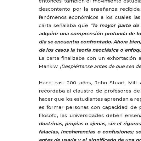
entonces, también el movimiento estudia
descontento por la enseñanza recibida
fenómenos económicos a los cuales las
carta señalaba que
“la mayor parte de
adquirir una comprensión profunda de l
día se encuentra confrontado. Ahora bien,
de los casos la teoría neoclásica o enfo
La carta finalizaba con un exhortación 
Mankiw:
¡Despiértense antes de que sea d
Hace casi 200 años, John Stuart Mill
recordaba al claustro de profesores de 
hacer que los estudiantes aprendan a re
es formar personas con capacidad de p
filosofo
,
las universidades deben enseñ
doctrinas, propias o ajenas, sin el riguros
falacias, incoherencias o confusiones; so
antes de usarla y el significado de una p