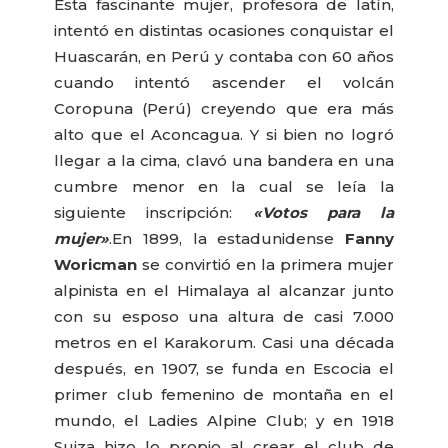
Esta fascinante mujer, profesora de latín,
intentó en distintas ocasiones conquistar el
Huascarán, en Perú y contaba con 60 años
cuando intentó ascender el volcán
Coropuna (Perú) creyendo que era más
alto que el Aconcagua. Y si bien no logró
llegar a la cima, clavó una bandera en una
cumbre menor en la cual se leía la
siguiente inscripción:
«Votos para la
mujer»
.
En 1899, la estadunidense
Fanny
Woricman
se convirtió en la primera mujer
alpinista en el Himalaya al alcanzar junto
con su esposo una altura de casi 7.000
metros en el Karakorum. Casi una década
después, en 1907, se funda en Escocia el
primer club femenino de montaña en el
mundo, el Ladies Alpine Club; y en 1918
Suiza hizo lo propio al crear el club de