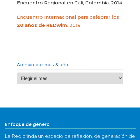
Encuentro Regional en Cali, Colombia, 2014
Encuentro Internacional para celebrar los
20 años de REDwim
. 2019
Archivo por mes & año
Archivo
por
mes
&
año
Enfoque de género
La Red brinda un espacio de reflexión, de generación de