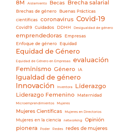
8M
Brecha salarial
Becas
Aislamiento
Brechas de género
Buenas Prácticas
Covid-19
coronavirus
científicas
Covid19
Cuidados
DDHH
Desigualdad de género
emprendedoras
Empresas
Enfoque de género
Equidad
Equidad de Género
evaluación
Equidad de Género en Empresas
Feminismo
Género
IA
Igualdad de género
Innovación
Liderazgo
Inventora
Liderazgo Femenino
Maternidad
Microemprendimientos
Mujeres
Mujeres Científicas
Mujeres en Directorios
Opinión
Mujeres en la ciencia
networking
pionera
redes de mujeres
Poder
Redes