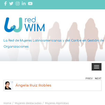
La Red de Mujeres Latinoamericanas y del Caribe en Gestión de
Organizaciones
Toggle 
PREV
NEXT
Dottie Thomas
Home
Mujeres destacadas
Mujeres Alpinistas