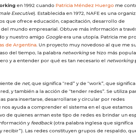
orking
en 1992 cuando
Patricia Méndez Huergo
me cont
male Executive
). Establecida en 1972, NAFE es una organi
s que ofrece educación, capacitación, desarrollo de
s del mundo empresarial. Obtuve más información a travé
ado y nuestro amigo
Google
era una utopía. Patricia me p
as de Argentina
. Un proyecto muy novedoso al que me 
aso del tiempo, la palabra
networking
se hizo más popular
ero y a entender por qué es tan necesario el
networking
niente de
net,
que significa “red” y de “work”, que significa
 red, y también a la acción de “tender redes”. Se utiliza pa
CARLA PILLA
PATRICIA JAC
das para insertarse, desarrollarse y circular por redes
s
nos ayuda a comprender el sistema en el que estamos
tivo de quienes arman este tipo de redes es brindar un es
información y
feedback
(otra palabra inglesa que significa
 y recibir”). Las redes constituyen grupos de respaldo, qu