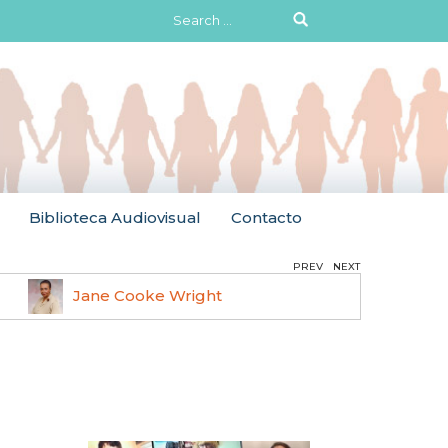
Search
for:
Biblioteca Audiovisual
Contacto
PREV
NEXT
Jane Cooke Wright
Ruth 