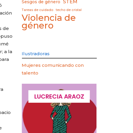
STEM
Sesgos de género
ó
Tareas de cuidado
techo de cristal
zación
Violencia de
género
s de
ropuso
sumé
; a la
Ilustradoras
para
Mujeres comunicando con
talento
ra
QUES
LUCRECIA ARAOZ
LUCIA 
pacio
e