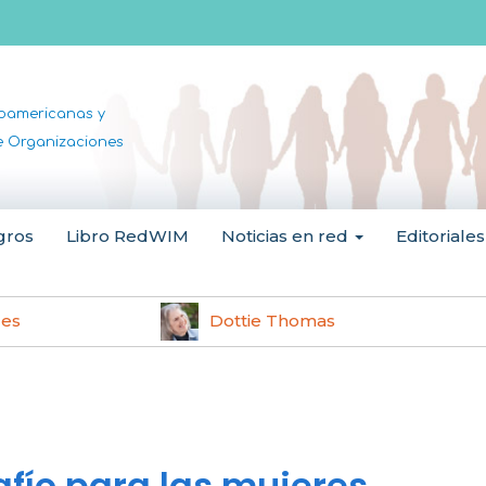
noamericanas y
de Organizaciones
gros
Libro RedWIM
Noticias en red
Editoriales
les
Dottie Thomas
fío para las mujeres