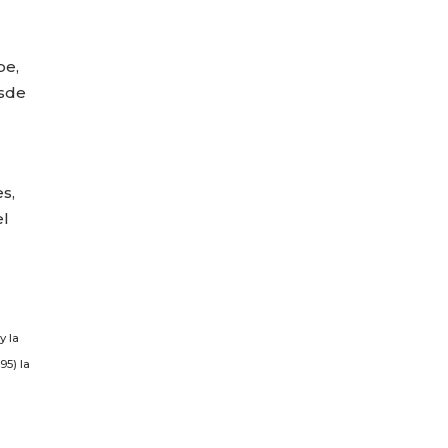
be,
esde
s,
el
y la
95) la