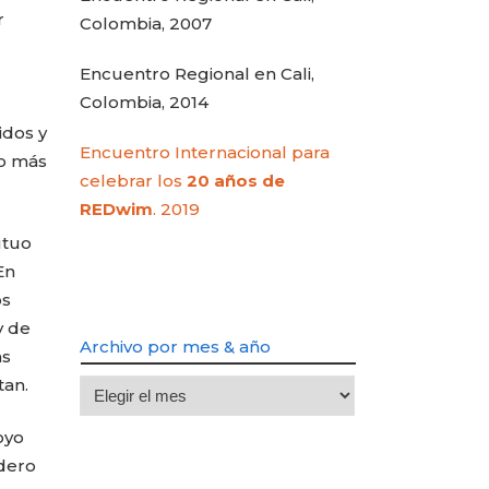
r
Colombia, 2007
Encuentro Regional en Cali,
Colombia, 2014
idos y
Encuentro Internacional para
ho más
celebrar los
20 años de
REDwim
. 2019
utuo
En
os
y de
Archivo por mes & año
as
tan.
Archivo
por
oyo
mes
adero
&