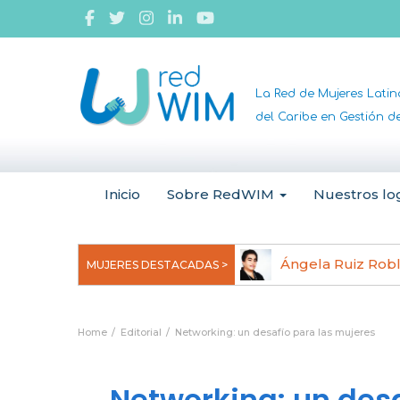
La Red de Mujeres Lati
del Caribe en Gestión 
Inicio
Sobre RedWIM
Nuestros lo
jeoma Uchegbu, pionera en
Ángela Ruiz Rob
MUJERES DESTACADAS >
anomedicina
Home
Editorial
Networking: un desafío para las mujeres
Networking: un desa