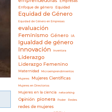
emprendedoras
Empresas
Enfoque de género
Equidad
Equidad de Género
Equidad de Género en Empresas
evaluación
Feminismo
Género
IA
Igualdad de género
Innovación
Inventora
Liderazgo
Liderazgo Femenino
Maternidad
Microemprendimientos
Mujeres Científicas
Mujeres
Mujeres en Directorios
Mujeres en la ciencia
networking
pionera
Opinión
Poder
Redes
redes de mujeres