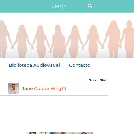
Search
for:
Biblioteca Audiovisual
Contacto
PREV
NEXT
Jane Cooke Wright
Ruth 