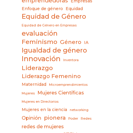
emprendedoras
Empresas
Enfoque de género
Equidad
Equidad de Género
Equidad de Género en Empresas
evaluación
Feminismo
Género
IA
Igualdad de género
Innovación
Inventora
Liderazgo
Liderazgo Femenino
Maternidad
Microemprendimientos
Mujeres Científicas
Mujeres
Mujeres en Directorios
Mujeres en la ciencia
networking
pionera
Opinión
Poder
Redes
redes de mujeres