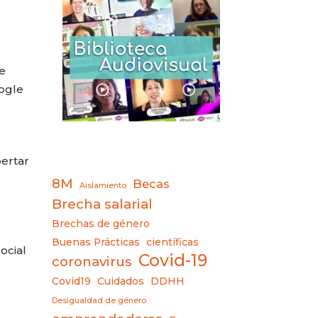
e
oogle
pertar
8M
Becas
Aislamiento
Brecha salarial
Brechas de género
Buenas Prácticas
científicas
ocial
Covid-19
coronavirus
Covid19
Cuidados
DDHH
Desigualdad de género