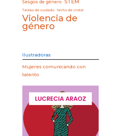
STEM
Sesgos de género
Tareas de cuidado
techo de cristal
Violencia de
género
Ilustradoras
Mujeres comunicando con
talento
QUES
LUCRECIA ARAOZ
LUCIA 