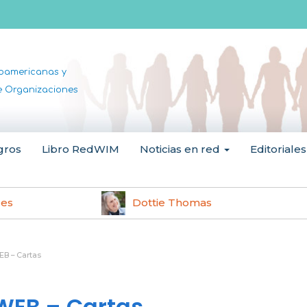
noamericanas y
de Organizaciones
gros
Libro RedWIM
Noticias en red
Editoriales
les
Dottie Thomas
B – Cartas
WEB – Cartas