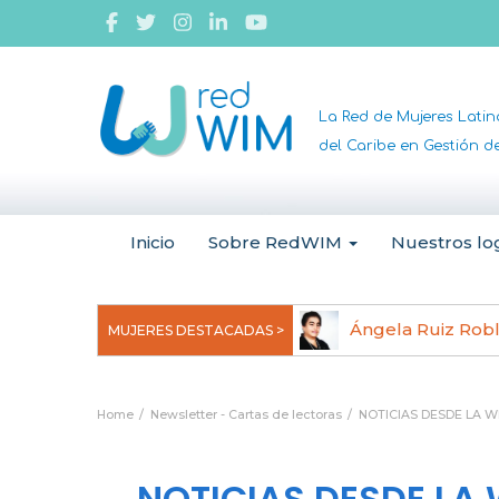
La Red de Mujeres Lati
del Caribe en Gestión 
Inicio
Sobre RedWIM
Nuestros lo
jeoma Uchegbu, pionera en
Ángela Ruiz Rob
MUJERES DESTACADAS >
anomedicina
Home
Newsletter - Cartas de lectoras
NOTICIAS DESDE LA WE
NOTICIAS DESDE LA 