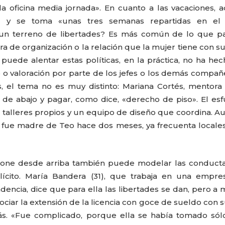
a oficina media jornada». En cuanto a las vacaciones, 
» y se toma «unas tres semanas repartidas en el 
 un terreno de libertades? Es más común de lo que pa
a de organización o la relación que la mujer tiene con su
 puede alentar estas políticas, en la práctica, no ha he
o o valoración por parte de los jefes o los demás compañ
, el tema no es muy distinto: Mariana Cortés, mentora
de abajo y pagar, como dice, «derecho de piso». El es
es, talleres propios y un equipo de diseño que coordina. 
ue fue madre de Teo hace dos meses, ya frecuenta locale
mpone desde arriba también puede modelar las conduct
lícito. María Bandera (31), que trabaja en una empre
encia, dice que para ella las libertades se dan, pero a
ciar la extensión de la licencia con goce de sueldo con su
s. «Fue complicado, porque ella se había tomado sólo