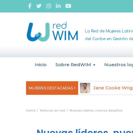
La Red de Mujeres Lati
del Caribe en Gestión 
Inicio
Sobre RedWIM
Nuestros lo
ottie Thomas
Jane Cooke Wrig
MUJERES DESTACADAS >
Home
Noticias en red
Nuevas líderes, nuevos desafíos
Nuevas líderes, nue