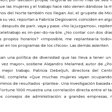
que las mujeres y el trabajo hace rato vienen dándose la 
nos del Norte también nos llegan. Así, el grupete de Mic
 a su vez, reportan a Fabricia Degiovanni, coinciden en alg
después de parir, vaya y pase. «No la juzgamos», repiten
teletrabajo es im-per-do-na-ble. ¿No contar con dos día
 propios horarios? «Imposible, me replantearía todo»
tar en los programas de los chicos». Las demás asienten.
n una política de diversidad que las lleva a tener u
a vez mayor», sostiene Alejandro Melamed, autor de ¿P
ejor trabajo. Patricia Debeljuh, directora del Cent
LUCRECIA ARAOZ
LUCIA PICER
 IAE, completa: «Que muchas mujeres vayan ocupando
minos de resultados -plantea-. Una investigación basada 
ortune 1000 muestra una correlación directa entre el 
os consejos de administración: a grandes empresas, 