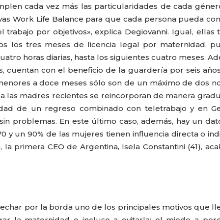
emplen cada vez más las particularidades de cada géner
tivas Work Life Balance para que cada persona pueda con
l trabajo por objetivos», explica Degiovanni. Igual, ellas 
os los tres meses de licencia legal por maternidad, 
uatro horas diarias, hasta los siguientes cuatro meses. A
, cuentan con el beneficio de la guardería por seis años
s menores a doce meses sólo son de un máximo de dos n
la las madres recientes se reincorporan de manera gradu
lidad de un regreso combinado con teletrabajo y en G
sin problemas. En este último caso, además, hay un da
 y un 90% de las mujeres tienen influencia directa o ind
 la primera CEO de Argentina, Isela Constantini (41), ac
echar por la borda uno de los principales motivos que ll
ar la maternidad o incluso a evitarla: el miedo a per