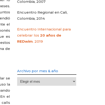
Colombia, 2007
meses.
suntos
Encuentro Regional en Cali,
tendió
Colombia, 2014
nte el
Encuentro Internacional para
rponés
celebrar los
20 años de
ue es
REDwim
. 2019
estos
ama de
Archivo por mes & año
lar se
Archivo
uso la
por
cuando
mes
 En el
&
 calls
año