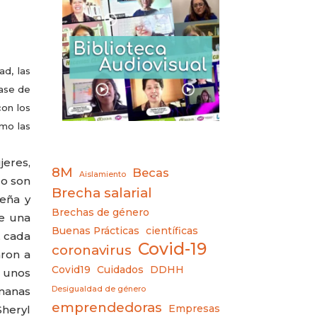
ad, las
rase de
con los
omo las
jeres,
8M
Becas
Aislamiento
co son
Brecha salarial
eña y
Brechas de género
ue una
Buenas Prácticas
científicas
, cada
Covid-19
coronavirus
aron a
Covid19
Cuidados
DDHH
e unos
Desigualdad de género
manas
emprendedoras
Empresas
Sheryl