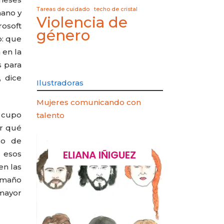
Tareas de cuidado
techo de cristal
mano y
Violencia de
rosoft
género
o: que
 en la
s para
, dice
Ilustradoras
Mujeres comunicando con
n cupo
talento
or qué
ro de
NO
ELIANA IÑIGUEZ
CARLA
 esos
en las
tamaño
mayor