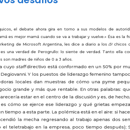
quicos, el debate ahora gira en torno a sus modelos de autorid
má es mejor mamá cuando se va a trabajar y vuelve.» Ésa es la f
eting de Microsoft Argentina, les dice a diario a los ¡5! chicos 
o es una verdad de Perogrullo: lo siente de verdad. Tanto ella c
es son madres de niños de 0 a 3 años.
sa cuyo
staff
directivo está conformado en un 50% por mu
 Degiovanni. Y los puestos de liderazgo femenino tampo
ndedoras locales dan muestras de cómo una pyme pequ
ocio grande y más que rentable. En otras palabras: q
ecería estar en el centro de la discusión y es, de hecho
 es cómo se ejerce ese liderazgo y qué grietas empez
n tiempo a esta parte. La polémica está en el aire: si hac
cendió la mecha regresando al trabajo apenas dos se
 el teletrabajo en la empresa, poco tiempo después); 