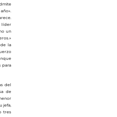
admite
año».
rece.
 líder
cho un
eros.»
 de la
fuerzo
Aunque
s para
as del
sa de
 menor
 jefa,
 tres