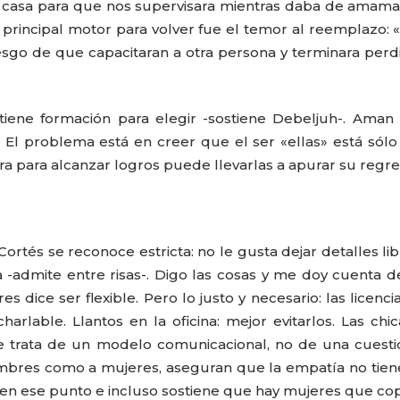
u casa para que nos supervisara mientras daba de amama
principal motor para volver fue el temor al reemplazo: 
sgo de que capacitaran a otra persona y terminara per
tiene formación para elegir -sostiene Debeljuh-. Aman
. El problema está en creer que el ser «ellas» está sólo
ra para alcanzar logros puede llevarlas a apurar su regre
Cortés se reconoce estricta: no le gusta dejar detalles li
 -admite entre risas-. Digo las cosas y me doy cuenta 
dice ser flexible. Pero lo justo y necesario: las licenci
arlable. Llantos en la oficina: mejor evitarlos. Las chi
se trata de un modelo comunicacional, no de una cuest
ombres como a mujeres, aseguran que la empatía no tie
de en ese punto e incluso sostiene que hay mujeres que co