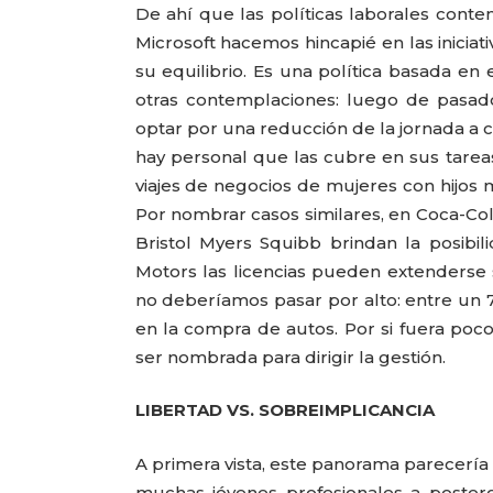
De ahí que las políticas laborales cont
Microsoft hacemos hincapié en las inicia
su equilibrio. Es una política basada en e
otras contemplaciones: luego de pasad
optar por una reducción de la jornada a c
hay personal que las cubre en sus tareas
viajes de negocios de mujeres con hijo
Por nombrar casos similares, en Coca-Co
Bristol Myers Squibb brindan la posibi
Motors las licencias pueden extenderse 
no deberíamos pasar por alto: entre un 70
en la compra de autos. Por si fuera poco,
ser nombrada para dirigir la gestión.
LIBERTAD VS. SOBREIMPLICANCIA
A primera vista, este panorama parecería 
muchas jóvenes profesionales a posterg