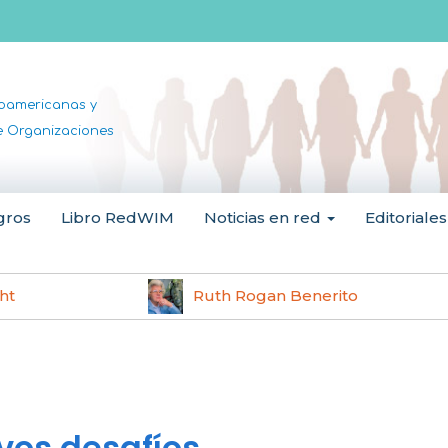
noamericanas y
de Organizaciones
gros
Libro RedWIM
Noticias en red
Editoriales
ht
Ruth Rogan Benerito
vos desafíos