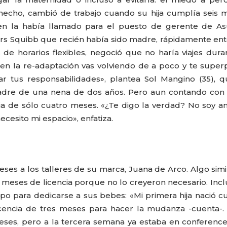
 hecho, cambió de trabajo cuando su hija cumplía seis 
uien la había llamado para el puesto de gerente de A
rs Squibb que recién había sido madre, rápidamente en
 horarios flexibles, negoció que no haría viajes dura
en la re-adaptación vas volviendo de a poco y te supe
 tus responsabilidades», plantea Sol Mangino (35), q
adre de una nena de dos años. Pero aun contando con 
ncia de sólo cuatro meses. «¿Te digo la verdad? No soy 
necesito mi espacio», enfatiza.
es a los talleres de su marca, Juana de Arco. Algo simi
is meses de licencia porque no lo creyeron necesario. Incl
empo para dedicarse a sus bebes: «Mi primera hija nació 
 licencia de tres meses para hacer la mudanza -cuenta-.
es, pero a la tercera semana ya estaba en conference