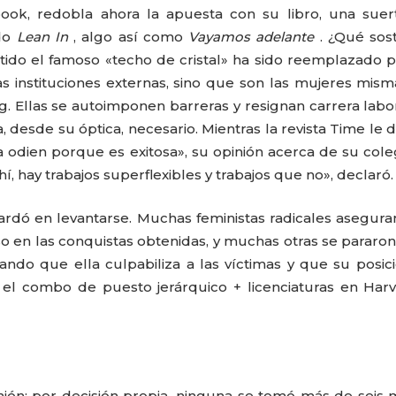
book, redobla ahora la apuesta con su libro, una sue
ado
Lean In
, algo así como
Vayamos adelante
. ¿Qué sos
rtido el famoso «techo de cristal» ha sido reemplazado 
s instituciones externas, sino que son las mujeres mism
g. Ellas se autoimponen barreras y resignan carrera labo
, desde su óptica, necesario. Mientras la revista Time le 
la odien porque es exitosa», su opinión acerca de su col
í, hay trabajos superflexibles y trabajos que no», declaró.
ardó en levantarse. Muchas feministas radicales asegur
o en las conquistas obtenidas, y muchas otras se pararon
o que ella culpabiliza a las víctimas y que su posic
l combo de puesto jerárquico + licenciaturas en Harv
ión; por decisión propia, ninguna se tomó más de seis