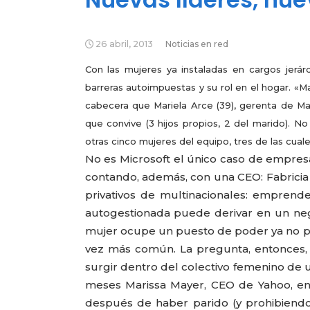
26 abril, 2013
Noticias en red
Con las mujeres ya instaladas en cargos jerár
barreras autoimpuestas y su rol en el hogar.
«Ma
cabecera que Mariela Arce (39), gerenta de Mark
que convive (3 hijos propios, 2 del marido). N
otras cinco mujeres del equipo, tres de las cual
No es Microsoft el único caso de empre
contando, además, con una CEO: Fabricia
privativos de multinacionales: empre
autogestionada puede derivar en un neg
mujer ocupe un puesto de poder ya no par
vez más común. La pregunta, entonces,
surgir dentro del colectivo femenino de u
meses Marissa Mayer, CEO de Yahoo, en
después de haber parido (y prohibiendo