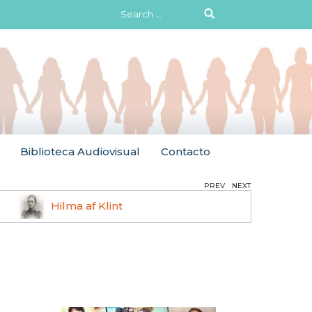
Search
for:
Biblioteca Audiovisual
Contacto
PREV
NEXT
Hilma af Klint
Agnès Vard