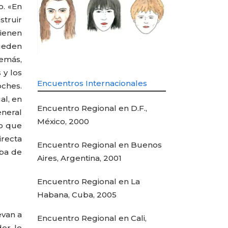
o. «En
struir
tienen
pueden
demás,
 y los
Encuentros Internacionales
oches.
al, en
Encuentro Regional en D.F.,
eneral
México, 2000
to que
irecta
Encuentro Regional en Buenos
aba de
Aires, Argentina, 2001
Encuentro Regional en La
Habana, Cuba, 2005
evan a
Encuentro Regional en Cali,
der lo