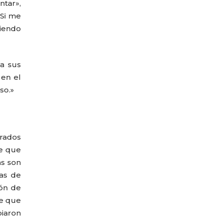
ntar»,
«Si me
diendo
 a sus
 en el
so.»
brados
de que
as son
cas de
ión de
ne que
piaron