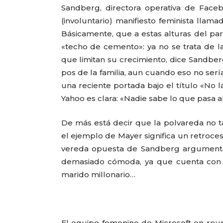
Sandberg, directora operativa de Face
(involuntario) manifiesto feminista llam
Básicamente, que a estas alturas del pa
«techo de cemento»: ya no se trata de la
que limitan su crecimiento, dice Sandber
pos de la familia, aun cuando eso no sería
una reciente portada bajo el título «No 
Yahoo es clara: «Nadie sabe lo que pasa ah
De más está decir que la polvareda no t
el ejemplo de Mayer significa un retroces
vereda opuesta de Sandberg argumentand
demasiado cómoda, ya que cuenta con e
marido millonario…
El equipo femenino de Microsoft en reun