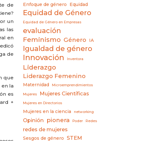
Enfoque de género
Equidad
rte de
Equidad de Género
tiene?
por un
Equidad de Género en Empresas
evaluación
as las
ral en
Feminismo
Género
IA
dedicó
Igualdad de género
ega de
Innovación
Inventora
Liderazgo
Liderazgo Femenino
an que
Maternidad
 en la
Microemprendimientos
Mujeres Científicas
ión es
Mujeres
ard +
Mujeres en Directorios
Mujeres en la ciencia
networking
pionera
Opinión
Poder
Redes
redes de mujeres
STEM
Sesgos de género
 meses