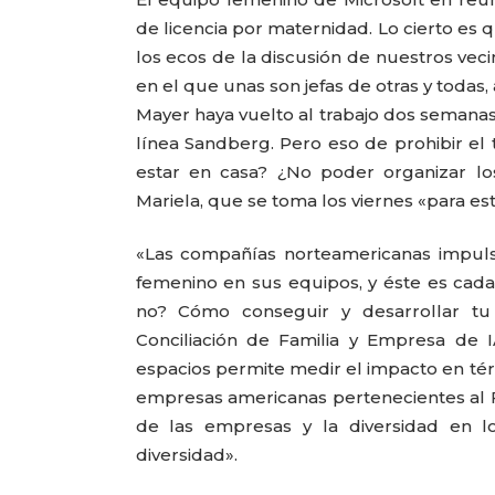
de licencia por maternidad. Lo cierto es 
los ecos de la discusión de nuestros veci
en el que unas son jefas de otras y todas,
Mayer haya vuelto al trabajo dos semanas 
línea Sandberg. Pero eso de prohibir el 
estar en casa? ¿No poder organizar los
Mariela, que se toma los viernes «para es
«Las compañías norteamericanas impulsa
femenino en sus equipos, y éste es cad
no? Cómo conseguir y desarrollar tu m
CARLA PILLA
PATRICIA JACQUES
Conciliación de Familia y Empresa de
espacios permite medir el impacto en tér
empresas americanas pertenecientes al F
de las empresas y la diversidad en l
diversidad».