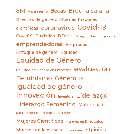
8M
Brecha salarial
Becas
Aislamiento
Brechas de género
Buenas Prácticas
Covid-19
coronavirus
científicas
Covid19
Cuidados
DDHH
Desigualdad de género
emprendedoras
Empresas
Enfoque de género
Equidad
Equidad de Género
evaluación
Equidad de Género en Empresas
Feminismo
Género
IA
Igualdad de género
Innovación
Liderazgo
Inventora
Liderazgo Femenino
Maternidad
Microemprendimientos
Mujeres
Mujeres Científicas
Mujeres en Directorios
Opinión
Mujeres en la ciencia
networking