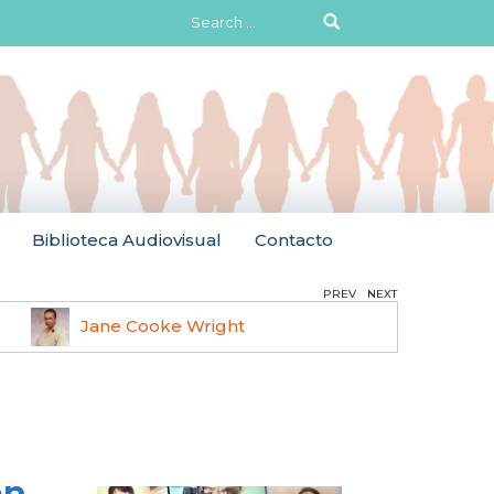
Search
for:
Biblioteca Audiovisual
Contacto
PREV
NEXT
Jane Cooke Wright
Ruth 
en