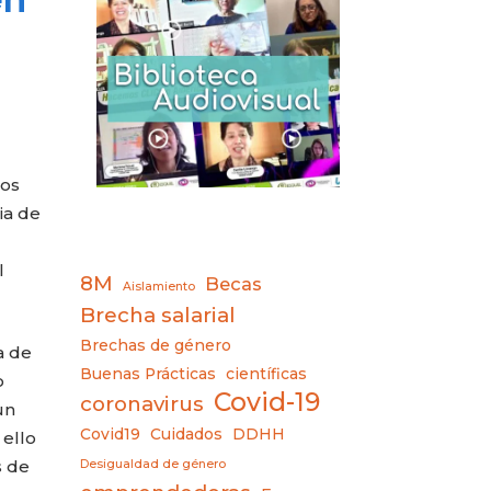
dos
ia de
l
8M
Becas
Aislamiento
Brecha salarial
Brechas de género
a de
Buenas Prácticas
científicas
o
Covid-19
coronavirus
un
Covid19
Cuidados
DDHH
 ello
s de
Desigualdad de género