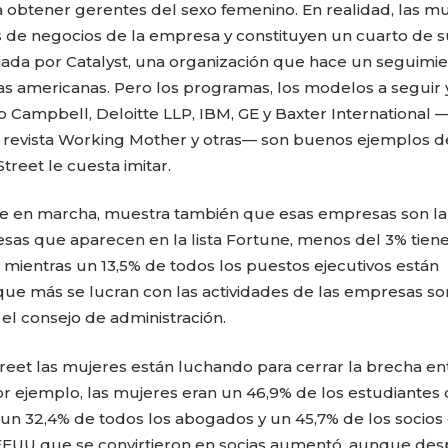
 obtener gerentes del sexo femenino. En realidad, las mu
as de negocios de la empresa y constituyen un cuarto de s
iada por Catalyst, una organización que hace un seguimi
s americanas. Pero los programas, los modelos a seguir y
Campbell, Deloitte LLP, IBM, GE y Baxter International 
la revista Working Mother y otras— son buenos ejemplos d
reet le cuesta imitar.
nte en marcha, muestra también que esas empresas son la
esas que aparecen en la lista Fortune, menos del 3% tien
mientras un 13,5% de todos los puestos ejecutivos están
 que más se lucran con las actividades de las empresas so
el consejo de administración.
treet las mujeres están luchando para cerrar la brecha en
r ejemplo, las mujeres eran un 46,9% de los estudiantes
un 32,4% de todos los abogados y un 45,7% de los socios
n EEUU que se convirtieron en socias aumentó, aunque des