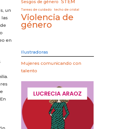
STEM
Sesgos de género
s, un
Tareas de cuidado
techo de cristal
Violencia de
 las
género
 de
ño
eo en
Ilustradoras
s
Mujeres comunicando con
talento
lia.
eres
de
QUES
LUCRECIA ARAOZ
LUCIA 
 En
ón.