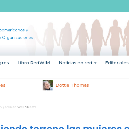
noamericanas y
de Organizaciones
gros
Libro RedWIM
Noticias en red
Editoriales
les
Dottie Thomas
mujeres en Wall Street?
iendo terreno las mujeres 