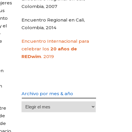
jeres
Colombia, 2007
us
ento
Encuentro Regional en Cali,
 el
Colombia, 2014
—
e
Encuentro Internacional para
celebrar los
20 años de
REDwim
. 2019
en
n
Archivo por mes & año
Archivo
tre
por
 de
mes
 de
&
pacio,