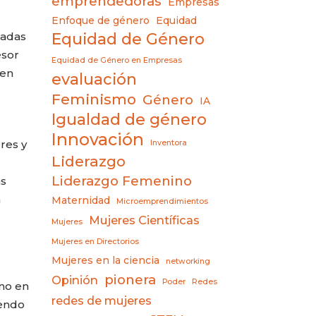
emprendedoras
Empresas
Enfoque de género
Equidad
Equidad de Género
nadas
esor
Equidad de Género en Empresas
 en
evaluación
Feminismo
Género
IA
Igualdad de género
Innovación
res y
Inventora
Liderazgo
Liderazgo Femenino
as
a
Maternidad
Microemprendimientos
Mujeres Científicas
Mujeres
Mujeres en Directorios
Mujeres en la ciencia
networking
pionera
Opinión
Poder
Redes
no en
redes de mujeres
iendo