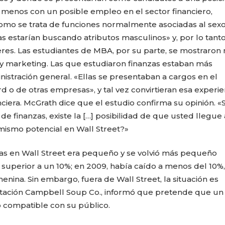
n menos con un posible empleo en el sector financiero,
Como se trata de funciones normalmente asociadas al sex
s estarían buscando atributos masculinos» y, por lo tanto
res. Las estudiantes de MBA, por su parte, se mostraron
 y marketing. Las que estudiaron finanzas estaban más
nistración general. «Ellas se presentaban a cargos en el
d o de otras empresas», y tal vez convirtieran esa experie
ciera. McGrath dice que el estudio confirma su opinión. «S
de finanzas, existe la […] posibilidad de que usted llegue 
l mismo potencial en Wall Street?»
vas en Wall Street era pequeño y se volvió más pequeño
 superior a un 10%; en 2009, había caído a menos del 10%
nina. Sin embargo, fuera de Wall Street, la situación es
mentación Campbell Soup Co., informó que pretende que u
o compatible con su público.