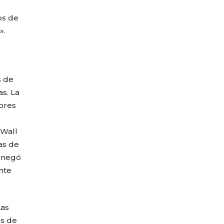
os de
».
s de
s. La
ores
 Wall
as de
a negó
nte
Las
os de