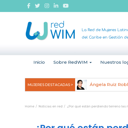
La Red de Mujeres Lati
del Caribe en Gestión 
Inicio
Sobre RedWIM
Nuestros lo
jeoma Uchegbu, pionera en
Ángela Ruiz Rob
MUJERES DESTACADAS >
anomedicina
Home
Noticias en red
¿Por qué están perdiendo terreno las 
¿Por qué están perd