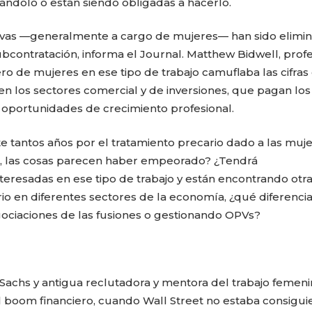
jándolo o están siendo obligadas a hacerlo.
tivas —generalmente a cargo de mujeres— han sido elimi
ubcontratación, informa el Journal. Matthew Bidwell, prof
o de mujeres en ese tipo de trabajo camuflaba las cifras
en los sectores comercial y de inversiones, que pagan los
s oportunidades de crecimiento profesional.
 tantos años por el tratamiento precario dado a las muje
, las cosas parecen haber empeorado? ¿Tendrá
teresadas en ese tipo de trabajo y están encontrando otr
o en diferentes sectores de la economía, ¿qué diferenci
egociaciones de las fusiones o gestionando OPVs?
chs y antigua reclutadora y mentora del trabajo femeni
el boom financiero, cuando Wall Street no estaba consigu