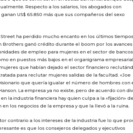
tualmente. Respecto a los salarios, los abogados con
as ganan US$ 65.850 más que sus compañeros del sexo
Street ha perdido mucho encanto en los últimos tiempos
 Brothers ganó crédito durante el boom por los avances
tunidades de empleo para mujeres en el sector de bancos
 como en puestos más bajos en el organigrama empresarial.
mujeres que habían dejado el sector financiero reclutánd
atada para reclutar mujeres salidas de la facultad. «Joe
 visionario que quería igualar el número de hombres con 
Hanson. La empresa ya no existe, pero de acuerdo con di
 la industria financiera hay quien culpa a la «fijación» d
n en los negocios de la empresa y que la llevó a la ruina.
tor contrario a los intereses de la industria fue lo que pr
nteresante es que los consejeros delegados y ejecutivos