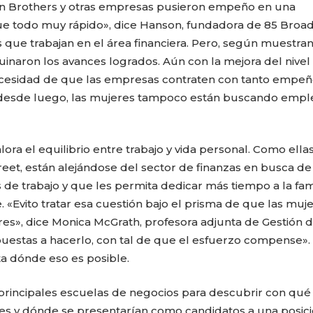
man Brothers y otras empresas pusieron empeño en una
e todo muy rápido», dice Hanson, fundadora de 85 Broad
que trabajan en el área financiera. Pero, según muestran
rruinaron los avances logrados. Aún con la mejora del nivel
necesidad de que las empresas contraten con tanto empe
 desde luego, las mujeres tampoco están buscando empl
ora el equilibrio entre trabajo y vida personal. Como ella
eet, están alejándose del sector de finanzas en busca de
e trabajo y que les permita dedicar más tiempo a la fami
. «Evito tratar esa cuestión bajo el prisma de que las muj
es», dice Monica McGrath, profesora adjunta de Gestión 
CARLA PILLA
PATRICIA JAC
puestas a hacerlo, con tal de que el esfuerzo compense».
ta dónde eso es posible.
principales escuelas de negocios para descubrir con qué
ntes y dónde se presentarían como candidatos a una posici