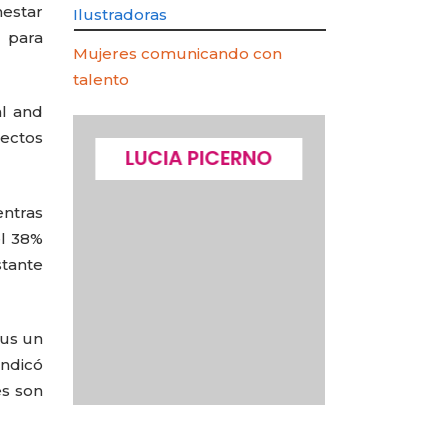
nestar
Ilustradoras
l para
Mujeres comunicando con
talento
al and
ectos
AOZ
LUCIA PICERNO
ELIANA
entras
el 38%
stante
sus un
indicó
es son