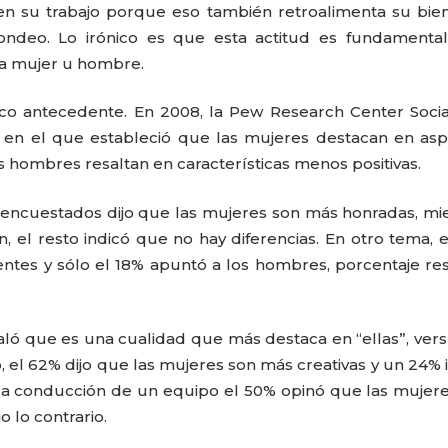
s en su trabajo porque eso también retroalimenta su bie
sondeo. Lo irónico es que esta actitud es fundamenta
sea mujer u hombre.
ico antecedente. En 2008, la Pew Research Center Soci
en el que estableció que las mujeres destacan en asp
PATRICIA JACQUES
LUCRECIA AR
 hombres resaltan en características menos positivas.
s encuestados dijo que las mujeres son más honradas, mi
 el resto indicó que no hay diferencias. En otro tema, 
entes y sólo el 18% apuntó a los hombres, porcentaje re
aló que es una cualidad que más destaca en “ellas”, ver
o, el 62% dijo que las mujeres son más creativas y un 24% 
 la conducción de un equipo el 50% opinó que las mujer
o lo contrario.