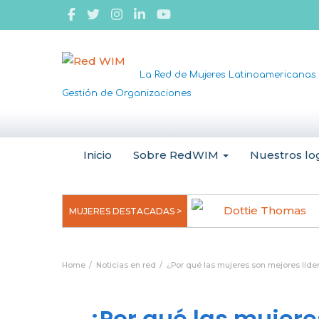
La Red de Mujeres Latinoamericanas 
Gestión de Organizaciones
Inicio
Sobre RedWIM
Nuestros lo
ngela Ruiz Robles
Dottie Thomas
MUJERES DESTACADAS >
Home
Noticias en red
¿Por qué las mujeres son mejores líde
¿Por qué las mujere