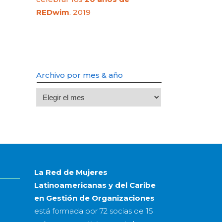
REDwim
. 2019
Archivo por mes & año
Archivo
por
mes
&
año
La Red de Mujeres
Latinoamericanas y del Caribe
en Gestión de Organizaciones
está formada por
72 socias
de
15