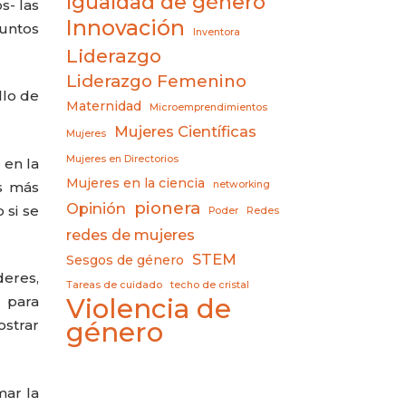
Igualdad de género
s- las
Innovación
puntos
Inventora
Liderazgo
Liderazgo Femenino
llo de
Maternidad
Microemprendimientos
Mujeres Científicas
Mujeres
Mujeres en Directorios
 en la
Mujeres en la ciencia
os más
networking
pionera
Opinión
 si se
Poder
Redes
redes de mujeres
STEM
Sesgos de género
deres,
Tareas de cuidado
techo de cristal
 para
Violencia de
ostrar
género
mar la