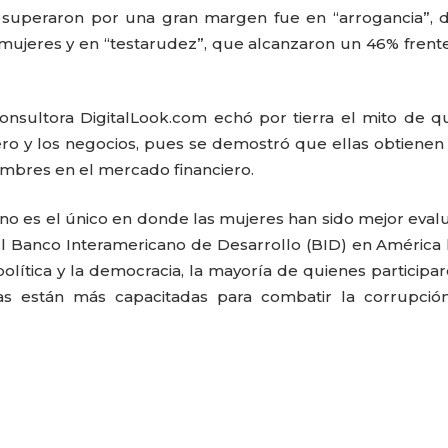
s superaron por una gran margen fue en “arrogancia”,
mujeres y en “testarudez”, que alcanzaron un 46% frent
consultora DigitalLook.com echó por tierra el mito de q
ro y los negocios, pues se demostró que ellas obtienen
mbres en el mercado financiero.
 no es el único en donde las mujeres han sido mejor eval
l Banco Interamericano de Desarrollo (BID) en América l
política y la democracia, la mayoría de quienes participa
s están más capacitadas para combatir la corrupción