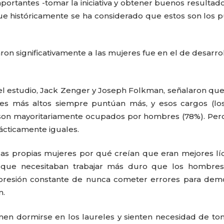
ortantes -tomar la iniciativa y obtener buenos resultado
que históricamente se ha considerado que estos son los 
on significativamente a las mujeres fue en el de desarro
el estudio, Jack Zenger y Joseph Folkman, señalaron que
deres más altos siempre puntúan más, y esos cargos (l
) son mayoritariamente ocupados por hombres (78%). Pero
ácticamente iguales.
 las propias mujeres por qué creían que eran mejores lí
n que necesitaban trabajar más duro que los hombres
 presión constante de nunca cometer errores para dem
n.
en dormirse en los laureles y sienten necesidad de to