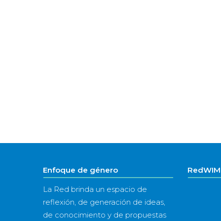
Enfoque de género
RedWIM 
La Red brinda un espacio de
reflexión, de generación de ideas,
de conocimiento y de propuestas