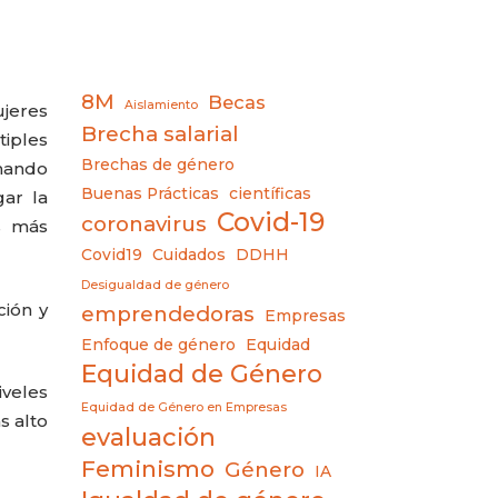
8M
Becas
Aislamiento
ujeres
Brecha salarial
iples
Brechas de género
omando
Buenas Prácticas
científicas
gar la
Covid-19
coronavirus
s más
Covid19
Cuidados
DDHH
Desigualdad de género
ción y
emprendedoras
Empresas
Enfoque de género
Equidad
Equidad de Género
iveles
Equidad de Género en Empresas
s alto
evaluación
Feminismo
Género
IA