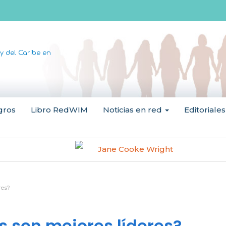
y del Caribe en
gros
Libro RedWIM
Noticias en red
Editoriales
Jane Cooke Wright
res?
s son mejores líderes?